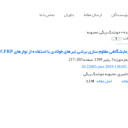
نویسندگان
ارسال مقاله
داوران
تماس با ما
ده =
جوشنگ ریگی، محبوبه
ات:
1
مایشگاهی مقاوم سازی برشی تیرهای فولادی با استفاده از نوارهای CFRP
203-217
10.22065/jsce.2019.136105
ماشیری، محبوبه جوشنگ ریگی
اله
اصل مقاله
1.1 M