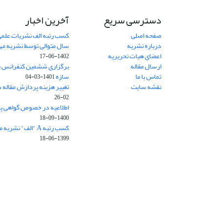
دسترسی سریع
آخرین اخبار
صفحه اصلی
کسب رتبه الف نشریات علمی
درباره نشریه
سال متوالی توسط نشریه م
اعضای هیات تحریریه
1402-06-17
ارسال مقاله
برگزاری ششمین کنفرانس بی
تماس با ما
سازه
1401-03-04
نقشه سایت
تغییر هزینه پردازش مقاله 
02-26
اطلاعیه در خصوص گواهی پ
1400-09-18
کسب رتبه A "الف" نشریه مهندسی سازه و ساخت
1399-06-18