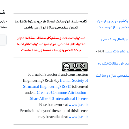
اشت
 کشور برای چهارمین
برای 
کلیه حقوق این سایت اعم از طرح و محتوا متعلق به
هندسی سازه و ساخت
مشتر
انجمن مهندسی سازه ایران می باشد.
مسئولیت صحت و سقم کلیه مطالب مقاله اعم از
ن‌المللی مهندسی
محتوا، نام، تخصص، مرتبه، و مسئولیت افراد به
عهده شخص نویسنده مسئول مقاله است.
در نشریات علمی
1401-
ذیرش مقالات نشریه
Journal of Structural and Construction
Engineering (JSCE) by
Iranian Society of
Structural Engineering (ISSE)
is licensed
under a
Creative Commons Attribution-
.
ShareAlike 4.0 International License
.
Based on a work at
www.jsce.ir
Permissions beyond the scope of this license
.
may be available at
www.jsce.ir