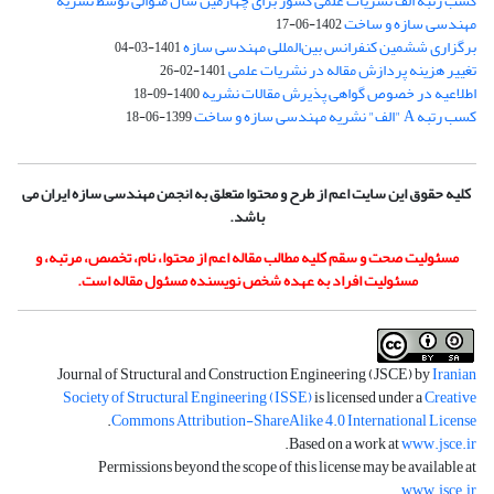
کسب رتبه الف نشریات علمی کشور برای چهارمین سال متوالی توسط نشریه
مهندسی سازه و ساخت
1402-06-17
برگزاری ششمین کنفرانس بین‌المللی مهندسی سازه
1401-03-04
تغییر هزینه پردازش مقاله در نشریات علمی
1401-02-26
اطلاعیه در خصوص گواهی پذیرش مقالات نشریه
1400-09-18
کسب رتبه A "الف" نشریه مهندسی سازه و ساخت
1399-06-18
کلیه حقوق این سایت اعم از طرح و محتوا متعلق به انجمن مهندسی سازه ایران می
باشد.
مسئولیت صحت و سقم کلیه مطالب مقاله اعم از محتوا، نام، تخصص، مرتبه، و
مسئولیت افراد به عهده شخص نویسنده مسئول مقاله است.
Journal of Structural and Construction Engineering (JSCE) by
Iranian
Society of Structural Engineering (ISSE)
is licensed under a
Creative
.
Commons Attribution-ShareAlike 4.0 International License
.
Based on a work at
www.jsce.ir
Permissions beyond the scope of this license may be available at
.
www.jsce.ir