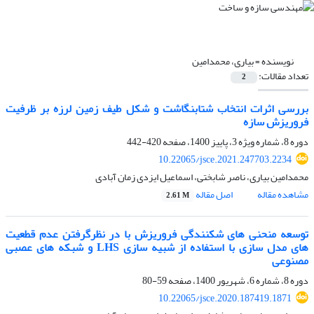
نویسنده =
بیاری، محمدامین
تعداد مقالات:
2
بررسی اثرات انتخاب شتابنگاشت و شکل طیف زمین لرزه بر ظرفیت
فروریزش سازه
دوره 8، شماره ویژه 3، پاییز 1400، صفحه
420-442
10.22065/jsce.2021.247703.2234
محمدامین بیاری، ناصر شابختی، اسماعیل ایزدی زمان آبادی
مشاهده مقاله
اصل مقاله
2.61 M
توسعه منحنی های شکنندگی فروریزش با در نظرگرفتن عدم قطعیت
های مدل سازی با استفاده از شبیه سازی LHS و شبکه های عصبی
مصنوعی
دوره 8، شماره 6، شهریور 1400، صفحه
59-80
10.22065/jsce.2020.187419.1871