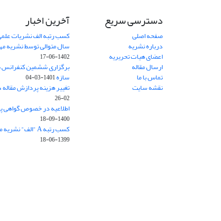
دسترسی سریع
آخرین اخبار
صفحه اصلی
کسب رتبه الف نشریات علمی
درباره نشریه
سال متوالی توسط نشریه م
اعضای هیات تحریریه
1402-06-17
ارسال مقاله
برگزاری ششمین کنفرانس بی
تماس با ما
سازه
1401-03-04
نقشه سایت
تغییر هزینه پردازش مقاله 
02-26
اطلاعیه در خصوص گواهی پ
1400-09-18
کسب رتبه A "الف" نشریه مهندسی سازه و ساخت
1399-06-18