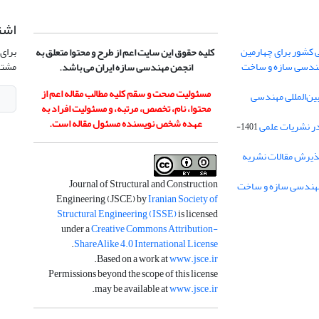
اشت
 کشور برای چهارمین
برای 
کلیه حقوق این سایت اعم از طرح و محتوا متعلق به
هندسی سازه و ساخت
مشتر
انجمن مهندسی سازه ایران می باشد.
مسئولیت صحت و سقم کلیه مطالب مقاله اعم از
ن‌المللی مهندسی
محتوا، نام، تخصص، مرتبه، و مسئولیت افراد به
عهده شخص نویسنده مسئول مقاله است.
در نشریات علمی
1401-
ذیرش مقالات نشریه
Journal of Structural and Construction
Engineering (JSCE) by
Iranian Society of
Structural Engineering (ISSE)
is licensed
under a
Creative Commons Attribution-
.
ShareAlike 4.0 International License
.
Based on a work at
www.jsce.ir
Permissions beyond the scope of this license
.
may be available at
www.jsce.ir