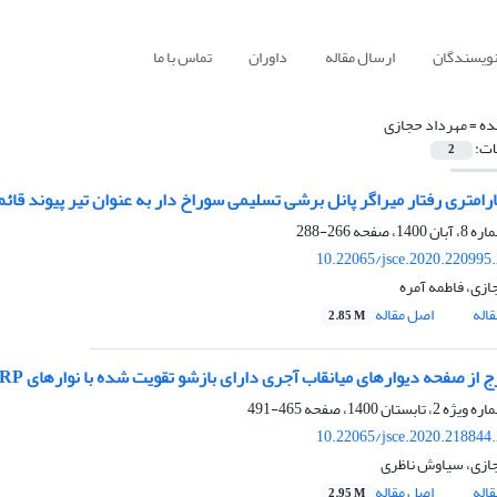
نویسندگان
ارسال مقاله
داوران
تماس با ما
ده =
مهرداد حجازی
ات:
2
متری رفتار میراگر پانل برشی تسلیمی سوراخ دار به عنوان تیر پیوند قائم در قاب فولا
266-288
10.22065/jsce.2020.220995
ازی، فاطمه آمره
اله
اصل مقاله
2.85 M
 صفحه‌ دیوارهای میانقاب آجری دارای بازشو تقویت شده با نوارهای FRP در قاب‌های بتن مسلح تحت بار چرخه‌ای
465-491
10.22065/jsce.2020.218844
ازی، سیاوش ناظری
اله
اصل مقاله
2.95 M