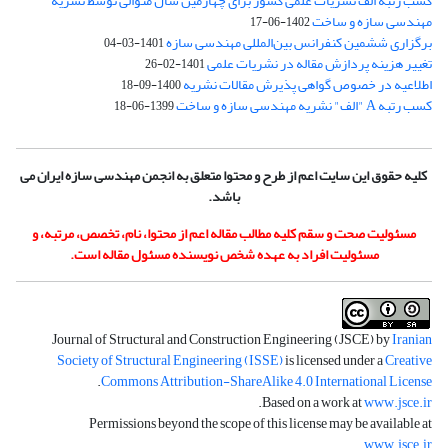
کسب رتبه الف نشریات علمی کشور برای چهارمین سال متوالی توسط نشریه
مهندسی سازه و ساخت
1402-06-17
برگزاری ششمین کنفرانس بین‌المللی مهندسی سازه
1401-03-04
تغییر هزینه پردازش مقاله در نشریات علمی
1401-02-26
اطلاعیه در خصوص گواهی پذیرش مقالات نشریه
1400-09-18
کسب رتبه A "الف" نشریه مهندسی سازه و ساخت
1399-06-18
کلیه حقوق این سایت اعم از طرح و محتوا متعلق به انجمن مهندسی سازه ایران می
باشد.
مسئولیت صحت و سقم کلیه مطالب مقاله اعم از محتوا، نام، تخصص، مرتبه، و
مسئولیت افراد به عهده شخص نویسنده مسئول مقاله است.
Journal of Structural and Construction Engineering (JSCE) by
Iranian
Society of Structural Engineering (ISSE)
is licensed under a
Creative
.
Commons Attribution-ShareAlike 4.0 International License
.
Based on a work at
www.jsce.ir
Permissions beyond the scope of this license may be available at
.
www.jsce.ir