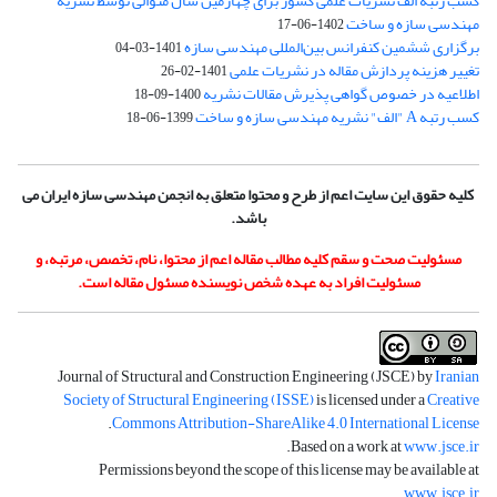
کسب رتبه الف نشریات علمی کشور برای چهارمین سال متوالی توسط نشریه
مهندسی سازه و ساخت
1402-06-17
برگزاری ششمین کنفرانس بین‌المللی مهندسی سازه
1401-03-04
تغییر هزینه پردازش مقاله در نشریات علمی
1401-02-26
اطلاعیه در خصوص گواهی پذیرش مقالات نشریه
1400-09-18
کسب رتبه A "الف" نشریه مهندسی سازه و ساخت
1399-06-18
کلیه حقوق این سایت اعم از طرح و محتوا متعلق به انجمن مهندسی سازه ایران می
باشد.
مسئولیت صحت و سقم کلیه مطالب مقاله اعم از محتوا، نام، تخصص، مرتبه، و
مسئولیت افراد به عهده شخص نویسنده مسئول مقاله است.
Journal of Structural and Construction Engineering (JSCE) by
Iranian
Society of Structural Engineering (ISSE)
is licensed under a
Creative
.
Commons Attribution-ShareAlike 4.0 International License
.
Based on a work at
www.jsce.ir
Permissions beyond the scope of this license may be available at
.
www.jsce.ir