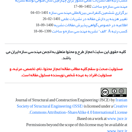
کسب رتبه الف نشریات علمی کشور برای چهارمین سال متوالی توسط نشریه
مهندسی سازه و ساخت
1402-06-17
برگزاری ششمین کنفرانس بین‌المللی مهندسی سازه
1401-03-04
تغییر هزینه پردازش مقاله در نشریات علمی
1401-02-26
اطلاعیه در خصوص گواهی پذیرش مقالات نشریه
1400-09-18
کسب رتبه A "الف" نشریه مهندسی سازه و ساخت
1399-06-18
کلیه حقوق این سایت اعم از طرح و محتوا متعلق به انجمن مهندسی سازه ایران می
باشد.
مسئولیت صحت و سقم کلیه مطالب مقاله اعم از محتوا، نام، تخصص، مرتبه، و
مسئولیت افراد به عهده شخص نویسنده مسئول مقاله است.
Journal of Structural and Construction Engineering (JSCE) by
Iranian
Society of Structural Engineering (ISSE)
is licensed under a
Creative
.
Commons Attribution-ShareAlike 4.0 International License
.
Based on a work at
www.jsce.ir
Permissions beyond the scope of this license may be available at
.
www.jsce.ir