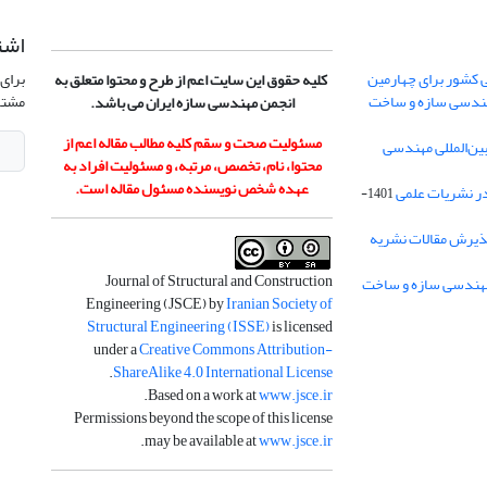
اشت
 کشور برای چهارمین
برای 
کلیه حقوق این سایت اعم از طرح و محتوا متعلق به
هندسی سازه و ساخت
مشتر
انجمن مهندسی سازه ایران می باشد.
مسئولیت صحت و سقم کلیه مطالب مقاله اعم از
ن‌المللی مهندسی
محتوا، نام، تخصص، مرتبه، و مسئولیت افراد به
عهده شخص نویسنده مسئول مقاله است.
در نشریات علمی
1401-
ذیرش مقالات نشریه
Journal of Structural and Construction
Engineering (JSCE) by
Iranian Society of
Structural Engineering (ISSE)
is licensed
under a
Creative Commons Attribution-
.
ShareAlike 4.0 International License
.
Based on a work at
www.jsce.ir
Permissions beyond the scope of this license
.
may be available at
www.jsce.ir