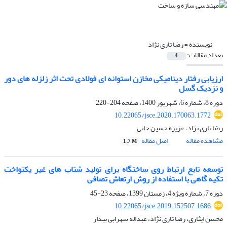
نویسنده =
رضا تاری نژاد
تعداد مقالات:
4
ارزیابی رفتار دینامیکی مخازن استوانه ای فولادی تحت اثر زلزله های دور
و نزدیک گسل
دوره 8، شماره 6، شهریور 1400، صفحه
204-220
10.22065/jsce.2020.170063.1772
رضا تاری نژاد، عزیزه حسین جانی
مشاهده مقاله
اصل مقاله
1.7 M
توسعه تابع ارتباط روی ساختگاه برای تولید شتاب های غیر یکنواخت
تکیه گاهی با استفاده از روش ارتعاش تصافی
دوره 7، شماره ویژه 4، زمستان 1399، صفحه
23-45
10.22065/jsce.2019.152507.1686
محسن ایثاری، رضا تاری نژاد، عبداله سهرابی بیدار