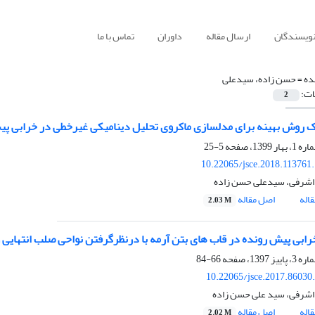
نویسندگان
ارسال مقاله
داوران
تماس با ما
ده =
حسن زاده، سیدعلی
ات:
2
روش بهینه برای مدلسازی ماکروی تحلیل دینامیکی غیرخطی در خرابی پیش‌رونده (
5-25
10.22065/jsce.2018.113761
اشرفی، سیدعلی حسن زاده
اله
اصل مقاله
2.03 M
ابی پیش رونده در قاب های بتن آرمه با درنظرگرفتن نواحی صلب انتهایی 
66-84
10.22065/jsce.2017.86030
شرفی، سید علی حسن زاده
اله
اصل مقاله
2.02 M