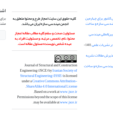
اشت
 کشور برای چهارمین
برای 
کلیه حقوق این سایت اعم از طرح و محتوا متعلق به
هندسی سازه و ساخت
مشتر
انجمن مهندسی سازه ایران می باشد.
مسئولیت صحت و سقم کلیه مطالب مقاله اعم از
ن‌المللی مهندسی
محتوا، نام، تخصص، مرتبه، و مسئولیت افراد به
عهده شخص نویسنده مسئول مقاله است.
در نشریات علمی
1401-
ذیرش مقالات نشریه
Journal of Structural and Construction
Engineering (JSCE) by
Iranian Society of
Structural Engineering (ISSE)
is licensed
under a
Creative Commons Attribution-
.
ShareAlike 4.0 International License
.
Based on a work at
www.jsce.ir
Permissions beyond the scope of this license
.
may be available at
www.jsce.ir