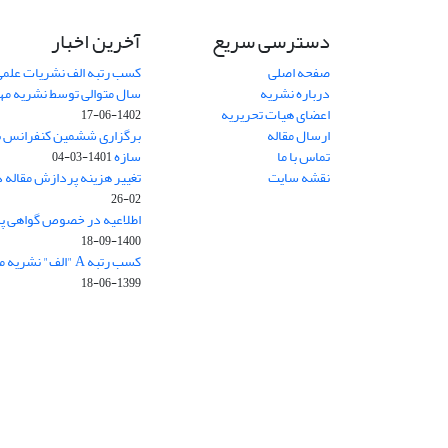
دسترسی سریع
آخرین اخبار
صفحه اصلی
کسب رتبه الف نشریات علمی
درباره نشریه
سال متوالی توسط نشریه م
اعضای هیات تحریریه
1402-06-17
ارسال مقاله
برگزاری ششمین کنفرانس بی
تماس با ما
سازه
1401-03-04
نقشه سایت
تغییر هزینه پردازش مقاله 
02-26
اطلاعیه در خصوص گواهی پ
1400-09-18
کسب رتبه A "الف" نشریه مهندسی سازه و ساخت
1399-06-18