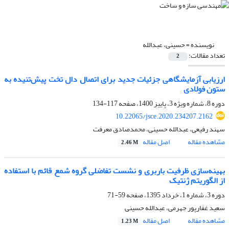
نویسنده =
حسینی، عبدالله
تعداد مقالات:
2
ارزیابی آزمایشگاهی جزئیات جدید برای اتصال دال تخت پیش‌تنیده به
ستون فولادی
دوره 8، شماره ویژه 3، پاییز 1400، صفحه
117-134
10.22065/jsce.2020.234207.2162
سهند رفیعی، عبدالله حسینی، محمدصادق معرفت
مشاهده مقاله
اصل مقاله
2.46 M
بهینه‌سازی ظرفیت باربری و نشست تفاضلی گروه شمع قائم با استفاده
از الگوریتم ژنتیک
دوره 3، شماره 1، خرداد 1395، صفحه
59-71
سعید غفارپور جهرمی، عبدالله حسینی
مشاهده مقاله
اصل مقاله
1.23 M