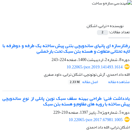
نویسنده =
ترابی، اشکان
تعداد مقالات:
2
رفتارسازه ای پانهای ساندویچی بتنی پیش ساخته یک طرفه و دوطرفه با
لایه تحتانی متفاوت و هسته بتن سبک تحت بارخمشی
دوره 8، شماره 2، اردیبهشت 1400، صفحه
224-243
10.22065/jsce.2019.141493.1614
الله داد احمدی، آرش توتونچی، اشکان ترابی، داود صفری
مشاهده مقاله
اصل مقاله
2.33 M
یادداشت فنی: طراحی بهینه سقف سبک نوین پانلی از نوع ساندویچی
پیش ساخته با رویه های مقاوم و هسته بتن سبک
دوره 5، شماره ویژه 3، پاییز 1397، صفحه
210-229
10.22065/jsce.2017.67981.1005
اشکان ترابی، الله داد احمدی