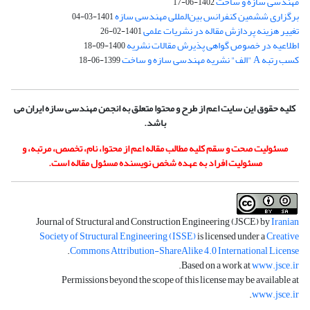
مهندسی سازه و ساخت
1402-06-17
برگزاری ششمین کنفرانس بین‌المللی مهندسی سازه
1401-03-04
تغییر هزینه پردازش مقاله در نشریات علمی
1401-02-26
اطلاعیه در خصوص گواهی پذیرش مقالات نشریه
1400-09-18
کسب رتبه A "الف" نشریه مهندسی سازه و ساخت
1399-06-18
کلیه حقوق این سایت اعم از طرح و محتوا متعلق به انجمن مهندسی سازه ایران می
باشد.
مسئولیت صحت و سقم کلیه مطالب مقاله اعم از محتوا، نام، تخصص، مرتبه، و
مسئولیت افراد به عهده شخص نویسنده مسئول مقاله است.
Journal of Structural and Construction Engineering (JSCE) by
Iranian
Society of Structural Engineering (ISSE)
is licensed under a
Creative
.
Commons Attribution-ShareAlike 4.0 International License
.
Based on a work at
www.jsce.ir
Permissions beyond the scope of this license may be available at
.
www.jsce.ir