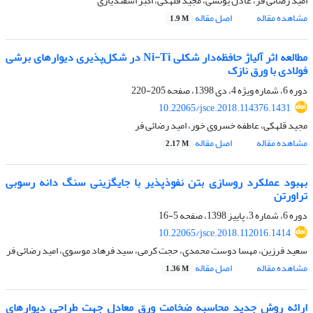
امید رضائی فر، عادل یونسی، مجید قلهکی، اکبر اسفندیاری
مشاهده مقاله
اصل مقاله
1.9 M
مطالعه اثر آلیاژ حافظه‌دار شکلی Ni-Ti در شکل‌پذیری دیوارهای برشی
فولادی با ورق نازک
دوره 6، شماره ویژه 4، دی 1398، صفحه
205-220
10.22065/jsce.2018.114376.1431
مجید قلهکی، عاطفه خسروی خور، امید رضائی فر
مشاهده مقاله
اصل مقاله
2.17 M
بهبود عملکرد روسازی بتن نفوذپذیر با جایگزینی سنگ دانه رسوبی
تراورتن
دوره 6، شماره 3، پاییز 1398، صفحه
5-16
10.22065/jsce.2018.112016.1414
سعید فرزین، مهسا دوست محمدی، حجت کرمی، سید فرهاد موسوی، امید رضائی فر
مشاهده مقاله
اصل مقاله
1.36 M
ارائه روش جدید محاسبه ضخامت ورق معادل جهت طراحی دیوارهای