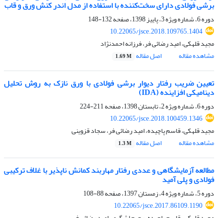
برشی فولادی دارای سخت‌کننده با استفاده از مدل اندر کنش ورق و قاب
دوره 6، شماره ویژه 3، پاییز 1398، صفحه
132-148
10.22065/jsce.2018.109765.1404
مجید قلهکی، امید رضائی فر، فرزانه احمدنژاد
مشاهده مقاله
اصل مقاله
1.69 M
تعیین ضریب رفتار دیوار برشی فولادی با ورق نازک به روش تحلیل
دینامیکی افزاینده (IDA)
دوره 6، شماره ویژه 2، تابستان 1398، صفحه
211-224
10.22065/jsce.2018.100459.1346
مجید قلهکی، قاسم پاچیده، امید رضائی فر، سجاد قزوینی
مشاهده مقاله
اصل مقاله
1.3 M
مطالعه آزمایشگاهی و عددی رفتار مهاربند کمانش ناپذیر با غلاف ترکیبی
فولادی و پلی آمید
دوره 5، شماره ویژه 4، زمستان 1397، صفحه
88-108
10.22065/jsce.2017.86109.1190
مجید قلهکی، قاسم پاچیده، رحیم لشگری، امید رضائی فر