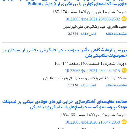
حاوی سنگدانه‌های کوارتز با بهره‌گیری از آزمایش Pullout
دوره 9، شماره 1، فروردین 1401، صفحه
174-187
10.22065/jsce.2021.294936.2502
مجید طاهری، امید رضائی فر، علی خیرالدین
مشاهده مقاله
اصل مقاله
2.07 M
بررسی آزمایشگاهی تأثیر بنتونیت در جایگزینی بخشی از سیمان بر
خصوصیات مکانیکی بتن
دوره 8، شماره 12، اسفند 1400، صفحه
144-163
10.22065/jsce.2021.280223.2415
سیده مرضیه قیامی تکلیمی، امید رضائی فر، مجید قلهکی
مشاهده مقاله
اصل مقاله
1.59 M
مطالعه مقایسه‌ای آشکارسازی خرابی تیرهای فولادی مبتنی بر تبدیلات
موجک پیوسته و گسسته پاسخ‌های استاتیکی و دینامیکی
دوره 8، شماره 9، آذر 1400، صفحه
166-183
10.22065/jsce.2020.216647.2058