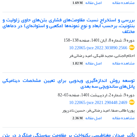
مشاهده مقاله
اصل مقاله
1.69 M
بررسی و استخراج نسبت مقاومت‌های فشاری بتن‌های حاوی زئولیت و
بنتونیت، برحسب ابعاد و نوع نمونه‌ها (مکعبی و استوانه‌ای) در دماهای
مختلف
دوره 9، شماره 8، آبان 1401، صفحه
138-158
10.22065/jsce.2022.303890.2566
احلام الجنابی، مجید قلهکی، امید رضائی فر
مشاهده مقاله
اصل مقاله
1.82 M
توسعه روش اندازه‌گیری ویدویی برای تعیین مشخصات دینامیکی
پانل‌های ساندویچی سه بعدی
دوره 9، شماره 2، اردیبهشت 1401، صفحه
65-82
10.22065/jsce.2021.290448.2469
پوریا طالب صفا، امید رضائی فر، حسین نادرپور
مشاهده مقاله
اصل مقاله
2.36 M
تأثیر میدان مغناطیسی یکنواخت بر مقاومت پیوستگی میلگرد در بتن