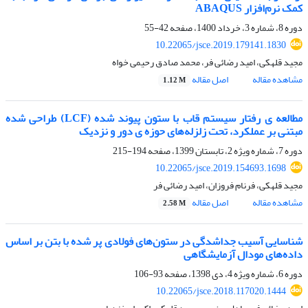
کمک نرم‌افزار ABAQUS
دوره 8، شماره 3، خرداد 1400، صفحه
42-55
10.22065/jsce.2019.179141.1830
مجید قلهکی، امید رضائی فر، محمد صادق رحیمی خواه
مشاهده مقاله
اصل مقاله
1.12 M
مطالعه ی رفتار سیستم قاب با ستون پیوند شده (LCF) طراحی شده
مبتنی بر عملکرد، تحت زلزله‌های حوزه ی دور و نزدیک
دوره 7، شماره ویژه 2، تابستان 1399، صفحه
194-215
10.22065/jsce.2019.154693.1698
مجید قلهکی، فرنام فروزان، امید رضائی فر
مشاهده مقاله
اصل مقاله
2.58 M
شناسایی آسیب جداشدگی در ستون‌های فولادی پر شده با بتن بر اساس
داده‌های مودال آزمایشگاهی
دوره 6، شماره ویژه 4، دی 1398، صفحه
93-106
10.22065/jsce.2018.117020.1444