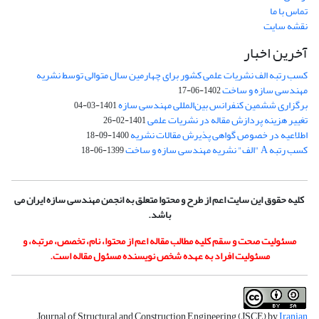
تماس با ما
نقشه سایت
آخرین اخبار
کسب رتبه الف نشریات علمی کشور برای چهارمین سال متوالی توسط نشریه
مهندسی سازه و ساخت
1402-06-17
برگزاری ششمین کنفرانس بین‌المللی مهندسی سازه
1401-03-04
تغییر هزینه پردازش مقاله در نشریات علمی
1401-02-26
اطلاعیه در خصوص گواهی پذیرش مقالات نشریه
1400-09-18
کسب رتبه A "الف" نشریه مهندسی سازه و ساخت
1399-06-18
کلیه حقوق این سایت اعم از طرح و محتوا متعلق به انجمن مهندسی سازه ایران می
باشد.
مسئولیت صحت و سقم کلیه مطالب مقاله اعم از محتوا، نام، تخصص، مرتبه، و
مسئولیت افراد به عهده شخص نویسنده مسئول مقاله است.
Journal of Structural and Construction Engineering (JSCE) by
Iranian