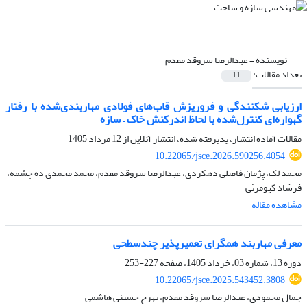
نویسنده =
عبدالرضا سروقد مقدم
تعداد مقالات:
11
ارزیابی شکنندگی و فروریزش قاب‌های فولادی مهاربندی‌شده با رفتار
گهواره‌ای کنترل‌شده با لحاظ اندرکنش خاک – سازه
مقالات آماده انتشار، پذیرفته شده، انتشار آنلاین از
12 مرداد 1405
10.22065/jsce.2026.590256.4054
محمد لک، پژمان فاضلی دهکردی، عبدالرضا سروقد مقدم، محمد محمدی ده چشمه،
فرشاد کیومرثی
مشاهده مقاله
معرفی مهاربند همگرای تعمیرپذیر چندسطحی
دوره 13، شماره 03، خرداد 1405، صفحه
227-253
10.22065/jsce.2025.543452.3808
جمال محمودی، عبدالرضا سروقد مقدم، بهرخ حسینی هاشمی