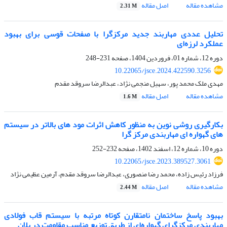
مشاهده مقاله
اصل مقاله
2.31 M
تحلیل عددی مهاربند جدید مرکزگرا با صفحات قوسی برای بهبود
عملکرد لرزه‌ای
دوره 12، شماره 01، فروردین 1404، صفحه
231-248
10.22065/jsce.2024.422590.3256
مهدی ملک محمد پور، سهیل منجمی نژاد، عبدالرضا سروقد مقدم
مشاهده مقاله
اصل مقاله
1.6 M
بکارگیری روشی نوین به منظور کاهش اثرات مود های بالاتر در سیستم
های گهواره ای مهاربندی مرکز گرا
دوره 10، شماره 12، اسفند 1402، صفحه
232-252
10.22065/jsce.2023.389527.3061
فرزاد رئیس زاده، محمد رضا منصوری، عبدالرضا سروقد مقدم، آرمین عظیمی نژاد
مشاهده مقاله
اصل مقاله
2.44 M
بهبود پاسخ ساختمان نامتقارن کوتاه مرتبه با سیستم قاب فولادی
مهاربندی مرکزگرای گهواره‌ای از طریق توزیع مناسب مقاومت در پلان