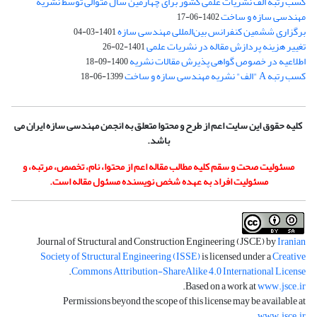
کسب رتبه الف نشریات علمی کشور برای چهارمین سال متوالی توسط نشریه
مهندسی سازه و ساخت
1402-06-17
برگزاری ششمین کنفرانس بین‌المللی مهندسی سازه
1401-03-04
تغییر هزینه پردازش مقاله در نشریات علمی
1401-02-26
اطلاعیه در خصوص گواهی پذیرش مقالات نشریه
1400-09-18
کسب رتبه A "الف" نشریه مهندسی سازه و ساخت
1399-06-18
کلیه حقوق این سایت اعم از طرح و محتوا متعلق به انجمن مهندسی سازه ایران می
باشد.
مسئولیت صحت و سقم کلیه مطالب مقاله اعم از محتوا، نام، تخصص، مرتبه، و
مسئولیت افراد به عهده شخص نویسنده مسئول مقاله است.
Journal of Structural and Construction Engineering (JSCE) by
Iranian
Society of Structural Engineering (ISSE)
is licensed under a
Creative
.
Commons Attribution-ShareAlike 4.0 International License
.
Based on a work at
www.jsce.ir
Permissions beyond the scope of this license may be available at
.
www.jsce.ir