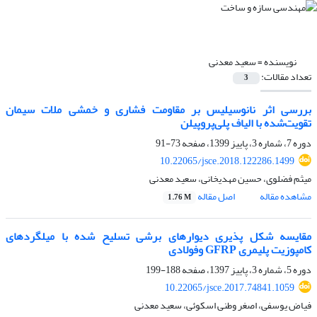
نویسنده =
سعید معدنی
تعداد مقالات:
3
بررسی اثر نانوسیلیس بر مقاومت فشاری و خمشی ملات سیمان
تقویت‌شده با الیاف پلی‌پروپیلن
دوره 7، شماره 3، پاییز 1399، صفحه
73-91
10.22065/jsce.2018.122286.1499
میثم فضلوی، حسین مهدیخانی، سعید معدنی
مشاهده مقاله
اصل مقاله
1.76 M
مقایسه شکل پذیری دیوارهای برشی تسلیح شده با میلگردهای
کامپوزیت پلیمری GFRP وفولادی
دوره 5، شماره 3، پاییز 1397، صفحه
188-199
10.22065/jsce.2017.74841.1059
فیاض یوسفی، اصغر وطنی اسکوئی، سعید معدنی