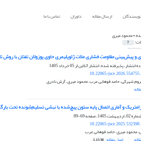
نویسندگان
ارسال مقاله
داوران
تماس با ما
ده =
محمود میری
ات:
7
و پیش‌بینی مقاومت فشاری ملات ژئوپلیمری حاوی پوزولان تفتان با روش تاگوچ
ده انتشار، پذیرفته شده، انتشار آنلاین از
05 خرداد 1405
10.22065/jsce.2026.554755
روم شهرکی، حامد قوهانی عرب، محمود میری، آرش نادری
اله
رامتریک و آماری اتصال پایه ستون پیچ‌شده با نبشی تسلیم‌شونده تحت بار
69-89
10.22065/jsce.2025.532398
ئی، محمود میری، حامد قوهانی عرب
اله
اصل مقاله
1.15 M