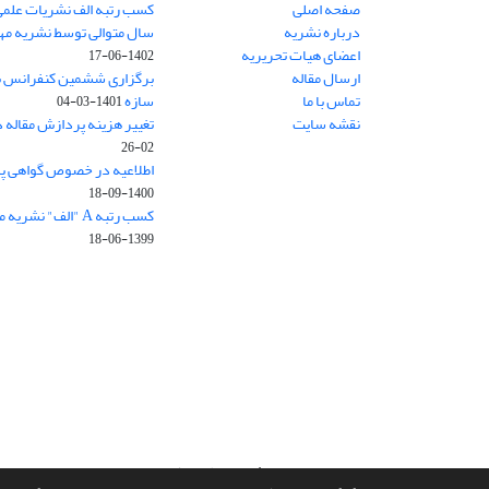
صفحه اصلی
کسب رتبه الف نشریات علمی
درباره نشریه
سال متوالی توسط نشریه م
اعضای هیات تحریریه
1402-06-17
ارسال مقاله
برگزاری ششمین کنفرانس بی
تماس با ما
سازه
1401-03-04
نقشه سایت
تغییر هزینه پردازش مقاله 
02-26
اطلاعیه در خصوص گواهی پ
1400-09-18
کسب رتبه A "الف" نشریه مهندسی سازه و ساخت
1399-06-18
سامانه مدیریت نشریات علمی.
طراحی و پیاده سازی از
سیناوب