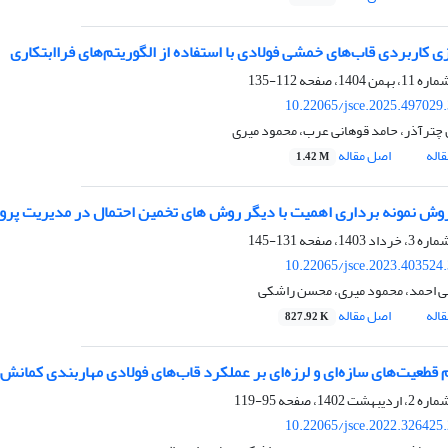
ی کاربردی قاب‌های خمشی فولادی با استفاده از الگوریتم‌های فرا‌ابتکاری
112-135
10.22065/jsce.2025.497029
ن چترآذر، حامد قوهانی عرب، محمود میری
اله
اصل مقاله
1.42 M
وش نمونه برداری اهمیت با دیگر روش های تخمین احتمال در مدیریت پروژ
131-145
10.22065/jsce.2023.403524
 احمد، محمود میری، محسن راشکی
اله
اصل مقاله
827.92 K
م قطعیت‌های سازه‌ای و لرزه‌ای بر عملکرد قاب‌های فولادی مهاربندی کمانش
95-119
10.22065/jsce.2022.326425