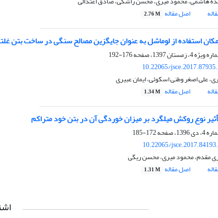
ه هاشمی، محمود میری، محسن راشکی، صادق اعتدالی
اله
اصل مقاله
2.76 M
کان استفاده از لوماشل به عنوان جایگزین مصالح سنگی در ساخت بتن غلت
176-192
10.22065/jsce.2017.87935
ی، علی اصغر وطنی اسکوئی، ایمان عبیری
اله
اصل مقاله
1.34 M
ثیر نوع روکش میلگرد بر میزان خوردگی آن در بتن خود متراکم
172-185
10.22065/jsce.2017.84193
ی مقدم، محمود میری، محسن ریگی
اله
اصل مقاله
1.31 M
اشت