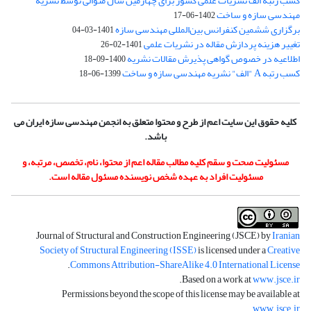
کسب رتبه الف نشریات علمی کشور برای چهارمین سال متوالی توسط نشریه
مهندسی سازه و ساخت
1402-06-17
برگزاری ششمین کنفرانس بین‌المللی مهندسی سازه
1401-03-04
تغییر هزینه پردازش مقاله در نشریات علمی
1401-02-26
اطلاعیه در خصوص گواهی پذیرش مقالات نشریه
1400-09-18
کسب رتبه A "الف" نشریه مهندسی سازه و ساخت
1399-06-18
کلیه حقوق این سایت اعم از طرح و محتوا متعلق به انجمن مهندسی سازه ایران می
باشد.
مسئولیت صحت و سقم کلیه مطالب مقاله اعم از محتوا، نام، تخصص، مرتبه، و
مسئولیت افراد به عهده شخص نویسنده مسئول مقاله است.
Journal of Structural and Construction Engineering (JSCE) by
Iranian
Society of Structural Engineering (ISSE)
is licensed under a
Creative
.
Commons Attribution-ShareAlike 4.0 International License
.
Based on a work at
www.jsce.ir
Permissions beyond the scope of this license may be available at
.
www.jsce.ir