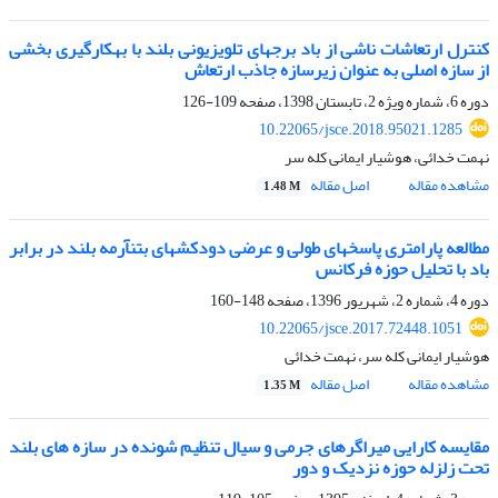
کنترل ارتعاشات ناشی از باد برج‎های تلویزیونی بلند با به‎کارگیری بخشی
از سازه اصلی به عنوان زیرسازه جاذب ارتعاش
دوره 6، شماره ویژه 2، تابستان 1398، صفحه
109-126
10.22065/jsce.2018.95021.1285
نهمت خدائی، هوشیار ایمانی کله سر
مشاهده مقاله
اصل مقاله
1.48 M
مطالعه پارامتری پاسخ‎های‎ طولی و عرضی دودکش‎های بتن‎آرمه بلند در برابر
باد با تحلیل حوزه فرکانس
دوره 4، شماره 2، شهریور 1396، صفحه
148-160
10.22065/jsce.2017.72448.1051
هوشیار ایمانی کله سر، نهمت خدائی
مشاهده مقاله
اصل مقاله
1.35 M
مقایسه کارایی میراگرهای جرمی و سیال تنظیم شونده در سازه های بلند
تحت زلزله‌ حوزه نزدیک و دور