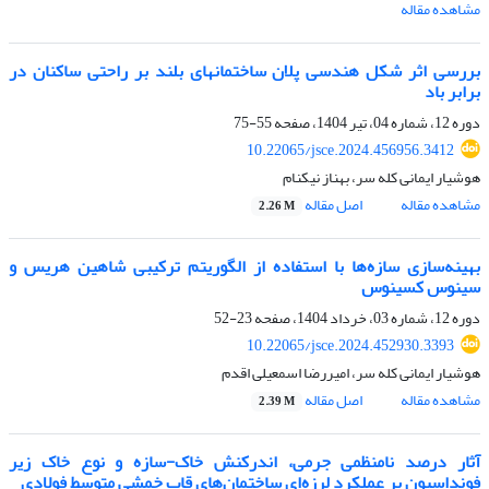
مشاهده مقاله
بررسی اثر شکل هندسی پلان ساختمانهای بلند بر راحتی ساکنان در
برابر باد
دوره 12، شماره 04، تیر 1404، صفحه
55-75
10.22065/jsce.2024.456956.3412
هوشیار ایمانی کله سر، بهناز نیکنام
مشاهده مقاله
اصل مقاله
2.26 M
بهینه‌سازی سازه‌ها با استفاده از الگوریتم ترکیبی شاهین هریس و
سینوس کسینوس
دوره 12، شماره 03، خرداد 1404، صفحه
23-52
10.22065/jsce.2024.452930.3393
هوشیار ایمانی کله سر، امیررضا اسمعیلی اقدم
مشاهده مقاله
اصل مقاله
2.39 M
آثار درصد نامنظمی جرمی، اندرکنش خاک-سازه و نوع خاک زیر
فونداسیون بر عملکرد لرزه‌ای ساختمان‌های قاب خمشی متوسط فولادی