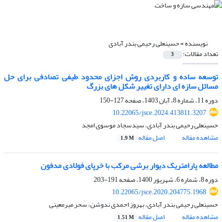
نویسنده =
حسینعلی رحیمی بندر آبادی
تعداد مقالات:
3
توسعه ساده و کاربردی روش اجزای محدود طیفی تصادفی برای حل
مسائل سازه ای دارای تغییر شکل های بزرگ
دوره 11، شماره 8، آبان 1403، صفحه
127-150
10.22065/jsce.2024.413811.3207
حسینعلی رحیمی بندر آبادی، سیدسجاد موسوی امجد
مشاهده مقاله
اصل مقاله
1.9 M
مطالعه پارامتریک دیوار برشی مرکب با خرپای فولادی مدفون
دوره 8، شماره 6، شهریور 1400، صفحه
191-203
10.22065/jsce.2020.204775.1968
حسینعلی رحیمی بندر آبادی، بهروز احمدی ندوشن، سحر میرمعینی
مشاهده مقاله
اصل مقاله
1.51 M