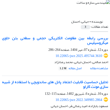
نویسنده =
جهانی، احسان
تعداد مقالات:
3
بررسی رابطه بین مقاومت الکتریکی حجمی و سطحی بتن حاوی
میکروسیلیس
دوره 12، شماره 07، مهر 1404، صفحه
264-286
10.22065/jsce.2025.495744.3610
احمد صالحی، احسان جهانی، محمد رضانژاد
مشاهده مقاله
اصل مقاله
1.2 M
تحلیل حساسیت قابلیت اعتماد پانل های ساندویچی با استفاده از شبیه
سازی مونت کارلو
دوره 10، شماره 6، شهریور 1402، صفحه
115-132
10.22065/jsce.2022.349985.2864
مسعود بابازاده، امید رضائی فر، احسان جهانی