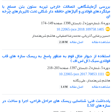
بررسی آزمایشگاهی اتصالات خارجی تیربه ستون بتن مسلح با
میلگردهای فولادی و آلیاژهای حافظه دار شکلی تحت تاثیربارهای چرخه
ای
دوره 6، شماره ویژه 2، تابستان 1398، صفحه
149-174
10.22065/jsce.2018.109758.1405
حسین رضایی آذریانی، محمدرضا اصفهانی، هاشم شریعتمدار
مشاهده مقاله
اصل مقاله
2.18 M
استفاده از دیوار متال فوم به منظور پاسخ به ریسک سازه های قاب
فولادی سبک ( ال اس اف )
دوره 5، شماره 2، تابستان 1397، صفحه
203-218
10.22065/jsce.2017.70853.1111
هاشم شریعتمدار، علی یگانه
مشاهده مقاله
اصل مقاله
1.4 M
یادداشت فنی: شناسایی ریسک های مراحل طراحی، اجرا و ساخت در
سازه های LSF