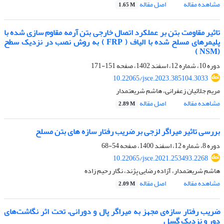
مشاهده مقاله
اصل مقاله
1.65 M
تاثیر مقاومت بتن بر عملکرد اتصال خارجی بتن آرمه مقاوم سازی شده با
پلیمرهای مسلح شده با الیاف ( FRP ) به روش نصب در نزدیک سطح
(NSM )
دوره 10، شماره 12، اسفند 1402، صفحه
151-171
10.22065/jsce.2023.385104.3033
مریم جلائیان زعفرانی، هاشم شریعتمدار
مشاهده مقاله
اصل مقاله
2.89 M
بررسی تاثیر میراگر لزجی بر ضریب رفتار سازه های بتن مسلح
دوره 8، شماره 12، اسفند 1400، صفحه
54-68
10.22065/jsce.2021.253493.2268
هاشم شریعتمدار، آزاده رضایی پژند، نگار رحیم زاده
مشاهده مقاله
اصل مقاله
2.09 M
ضریب رفتار سازه‌ی مجهز به میراگر پال و دورانی، تحت اثر نگاشت‌های
دور و نزدیک گسل