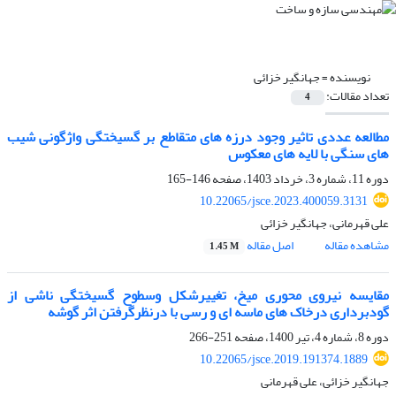
نویسنده =
جهانگیر خزائی
تعداد مقالات:
4
مطالعه عددی تاثیر وجود درزه های متقاطع بر گسیختگی واژگونی شیب
های سنگی با لایه های معکوس
دوره 11، شماره 3، خرداد 1403، صفحه
146-165
10.22065/jsce.2023.400059.3131
علی قهرمانی، جهانگیر خزائی
مشاهده مقاله
اصل مقاله
1.45 M
مقایسه نیروی محوری میخ، تغییرشکل وسطوح گسیختگی ناشی از
گودبرداری درخاک های ماسه ای و رسی با درنظرگرفتن اثر گوشه
دوره 8، شماره 4، تیر 1400، صفحه
251-266
10.22065/jsce.2019.191374.1889
جهانگیر خزائی، علی قهرمانی