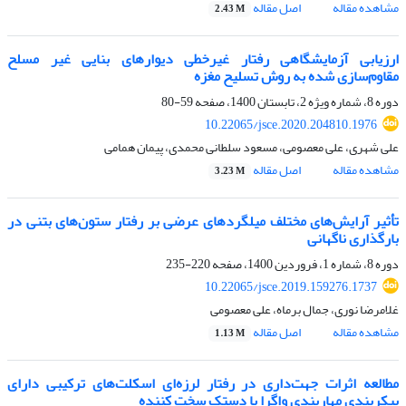
مشاهده مقاله
اصل مقاله
2.43 M
ارزیابی آزمایشگاهی رفتار غیرخطی دیوارهای بنایی غیر مسلح
مقاوم‌سازی شده به روش تسلیح مغزه
دوره 8، شماره ویژه 2، تابستان 1400، صفحه
59-80
10.22065/jsce.2020.204810.1976
علی شهری، علی معصومی، مسعود سلطانی محمدی، پیمان همامی
مشاهده مقاله
اصل مقاله
3.23 M
تأثیر آرایش‌های مختلف میلگردهای عرضی بر رفتار ستون‌های بتنی در
بارگذاری ناگهانی
دوره 8، شماره 1، فروردین 1400، صفحه
220-235
10.22065/jsce.2019.159276.1737
غلامرضا نوری، جمال برماه، علی معصومی
مشاهده مقاله
اصل مقاله
1.13 M
مطالعه اثرات جهت‌داری در رفتار لرزه‌ای اسکلت‌های ترکیبی دارای
پیکربندی مهاربندی واگرا با دستک سخت کننده