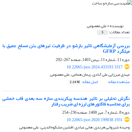
نویسنده =
علی معصومی
تعداد مقالات:
5
بررسی آزمایشگاهی تاثیر بازشو در ظرفیت تیرهای بتن مسلح عمیق با
میلگرد GFRP
دوره 11، شماره 11، بهمن 1403، صفحه
267-292
10.22065/jsce.2024.433193.3317
مهدی میرزایی علی آبادی، پیمان همامی، علی معصومی
مشاهده مقاله
اصل مقاله
2.14 M
نگرش تحلیلی بر تاثیر هندسه پیکربندی سازه سه بعدی قاب خمشی
برای محاسبه فاکتورهای لرزه ای ضریب رفتار
دوره 8، شماره 7، مهر 1400، صفحه
236-254
10.22065/jsce.2020.199038.1931
وحیده شیروانی هرندی، هانی عبادی، افشین مشکوه الدینی، علی معصومی