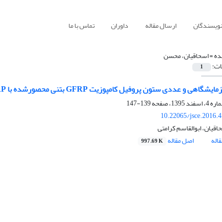
نویسندگان
ارسال مقاله
داوران
تماس با ما
ده =
اسحاقیان، محسن
ات:
1
گاهی و عددی ستون پروفیل کامپوزیت GFRP بتنی محصورشده با FRP
139-147
10.22065/jsce.2016.
قیان، ابوالقاسم کرامتی
اله
اصل مقاله
997.69 K