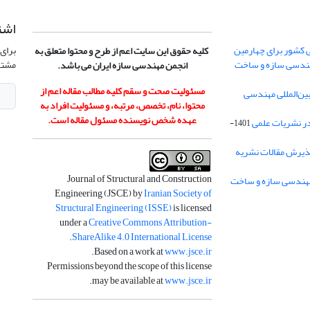
اشت
 کشور برای چهارمین
برای 
کلیه حقوق این سایت اعم از طرح و محتوا متعلق به
هندسی سازه و ساخت
مشتر
انجمن مهندسی سازه ایران می باشد.
مسئولیت صحت و سقم کلیه مطالب مقاله اعم از
ن‌المللی مهندسی
محتوا، نام، تخصص، مرتبه، و مسئولیت افراد به
عهده شخص نویسنده مسئول مقاله است.
در نشریات علمی
1401-
ذیرش مقالات نشریه
Journal of Structural and Construction
Engineering (JSCE) by
Iranian Society of
Structural Engineering (ISSE)
is licensed
under a
Creative Commons Attribution-
.
ShareAlike 4.0 International License
.
Based on a work at
www.jsce.ir
Permissions beyond the scope of this license
.
may be available at
www.jsce.ir