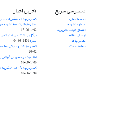
دسترسی سریع
آخرین اخبار
صفحه اصلی
کسب رتبه الف نشریات علمی
درباره نشریه
سال متوالی توسط نشریه م
اعضای هیات تحریریه
1402-06-17
ارسال مقاله
برگزاری ششمین کنفرانس بی
تماس با ما
سازه
1401-03-04
نقشه سایت
تغییر هزینه پردازش مقاله 
02-26
اطلاعیه در خصوص گواهی پ
1400-09-18
کسب رتبه A "الف" نشریه مهندسی سازه و ساخت
1399-06-18