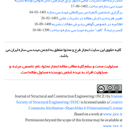
کسب رتبه الف نشریات علمی کشور برای چهارمین سال متوالی توسط نشریه
مهندسی سازه و ساخت
1402-06-17
برگزاری ششمین کنفرانس بین‌المللی مهندسی سازه
1401-03-04
تغییر هزینه پردازش مقاله در نشریات علمی
1401-02-26
اطلاعیه در خصوص گواهی پذیرش مقالات نشریه
1400-09-18
کسب رتبه A "الف" نشریه مهندسی سازه و ساخت
1399-06-18
کلیه حقوق این سایت اعم از طرح و محتوا متعلق به انجمن مهندسی سازه ایران می
باشد.
مسئولیت صحت و سقم کلیه مطالب مقاله اعم از محتوا، نام، تخصص، مرتبه، و
مسئولیت افراد به عهده شخص نویسنده مسئول مقاله است.
Journal of Structural and Construction Engineering (JSCE) by
Iranian
Society of Structural Engineering (ISSE)
is licensed under a
Creative
.
Commons Attribution-ShareAlike 4.0 International License
.
Based on a work at
www.jsce.ir
Permissions beyond the scope of this license may be available at
.
www.jsce.ir