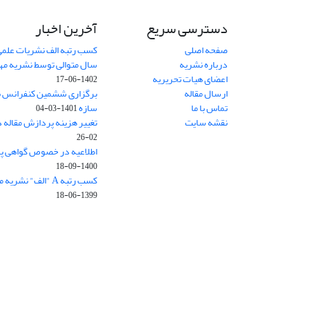
دسترسی سریع
آخرین اخبار
صفحه اصلی
کسب رتبه الف نشریات علمی
درباره نشریه
سال متوالی توسط نشریه م
اعضای هیات تحریریه
1402-06-17
ارسال مقاله
برگزاری ششمین کنفرانس بی
تماس با ما
سازه
1401-03-04
نقشه سایت
تغییر هزینه پردازش مقاله 
02-26
اطلاعیه در خصوص گواهی پ
1400-09-18
کسب رتبه A "الف" نشریه مهندسی سازه و ساخت
1399-06-18