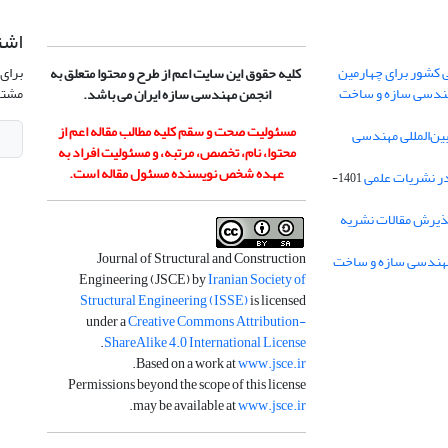
اشت
 کشور برای چهارمین
برای 
کلیه حقوق این سایت اعم از طرح و محتوا متعلق به
هندسی سازه و ساخت
مشتر
انجمن مهندسی سازه ایران می باشد.
مسئولیت صحت و سقم کلیه مطالب مقاله اعم از
ن‌المللی مهندسی
محتوا، نام، تخصص، مرتبه، و مسئولیت افراد به
عهده شخص نویسنده مسئول مقاله است.
در نشریات علمی
1401-
ذیرش مقالات نشریه
Journal of Structural and Construction
Engineering (JSCE) by
Iranian Society of
Structural Engineering (ISSE)
is licensed
under a
Creative Commons Attribution-
.
ShareAlike 4.0 International License
.
Based on a work at
www.jsce.ir
Permissions beyond the scope of this license
.
may be available at
www.jsce.ir