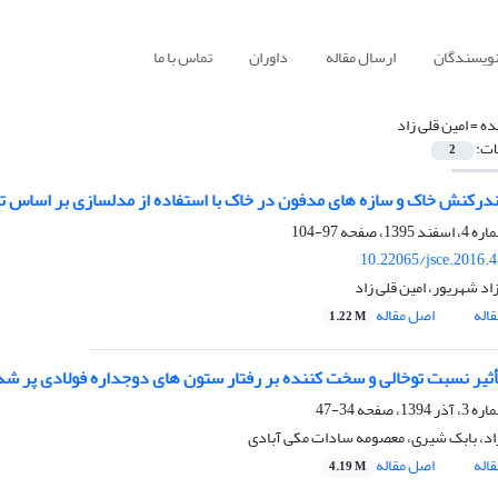
نویسندگان
ارسال مقاله
داوران
تماس با ما
ده =
امین قلی زاد
ات:
2
درکنش خاک و سازه های مدفون در خاک با استفاده از مدلسازی بر اساس ت
97-104
10.22065/jsce.2016.
د شهریور، امین قلی زاد
اله
اصل مقاله
1.22 M
یر نسبت توخالی و سخت کننده بر رفتار ستون های دوجداره فولادی پر شده با بت
34-47
زاد، بابک شیری، معصومه سادات مکی آبادی
اله
اصل مقاله
4.19 M