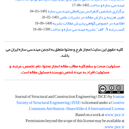
مهندسی سازه و ساخت
1402-06-17
برگزاری ششمین کنفرانس بین‌المللی مهندسی سازه
1401-03-04
تغییر هزینه پردازش مقاله در نشریات علمی
1401-02-26
اطلاعیه در خصوص گواهی پذیرش مقالات نشریه
1400-09-18
کسب رتبه A "الف" نشریه مهندسی سازه و ساخت
1399-06-18
کلیه حقوق این سایت اعم از طرح و محتوا متعلق به انجمن مهندسی سازه ایران می
باشد.
مسئولیت صحت و سقم کلیه مطالب مقاله اعم از محتوا، نام، تخصص، مرتبه، و
مسئولیت افراد به عهده شخص نویسنده مسئول مقاله است.
Journal of Structural and Construction Engineering (JSCE) by
Iranian
Society of Structural Engineering (ISSE)
is licensed under a
Creative
.
Commons Attribution-ShareAlike 4.0 International License
.
Based on a work at
www.jsce.ir
Permissions beyond the scope of this license may be available at
.
www.jsce.ir