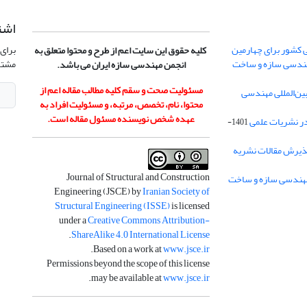
اشت
 کشور برای چهارمین
برای 
کلیه حقوق این سایت اعم از طرح و محتوا متعلق به
هندسی سازه و ساخت
مشتر
انجمن مهندسی سازه ایران می باشد.
مسئولیت صحت و سقم کلیه مطالب مقاله اعم از
ن‌المللی مهندسی
محتوا، نام، تخصص، مرتبه، و مسئولیت افراد به
عهده شخص نویسنده مسئول مقاله است.
در نشریات علمی
1401-
ذیرش مقالات نشریه
Journal of Structural and Construction
Engineering (JSCE) by
Iranian Society of
Structural Engineering (ISSE)
is licensed
under a
Creative Commons Attribution-
.
ShareAlike 4.0 International License
.
Based on a work at
www.jsce.ir
Permissions beyond the scope of this license
.
may be available at
www.jsce.ir