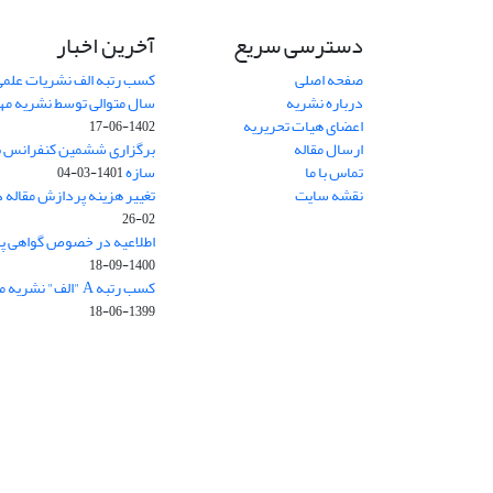
دسترسی سریع
آخرین اخبار
صفحه اصلی
کسب رتبه الف نشریات علمی
درباره نشریه
سال متوالی توسط نشریه م
اعضای هیات تحریریه
1402-06-17
ارسال مقاله
برگزاری ششمین کنفرانس بی
تماس با ما
سازه
1401-03-04
نقشه سایت
تغییر هزینه پردازش مقاله 
02-26
اطلاعیه در خصوص گواهی پ
1400-09-18
کسب رتبه A "الف" نشریه مهندسی سازه و ساخت
1399-06-18