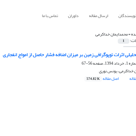
نویسندگان
ارسال مقاله
داوران
تماس با ما
ده =
محمدایمان خداکرمی
ات:
1
لیلی اثرات توپوگرافی زمین بر میزان اضافه فشار حاصل از امواج انفجاری
56-67
 خداکرمی، یونس نوری
اله
اصل مقاله
574.82 K