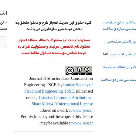
اشت
 کشور برای چهارمین
برای 
کلیه حقوق این سایت اعم از طرح و محتوا متعلق به
هندسی سازه و ساخت
مشتر
انجمن مهندسی سازه ایران می باشد.
مسئولیت صحت و سقم کلیه مطالب مقاله اعم از
ن‌المللی مهندسی
محتوا، نام، تخصص، مرتبه، و مسئولیت افراد به
عهده شخص نویسنده مسئول مقاله است.
در نشریات علمی
1401-
ذیرش مقالات نشریه
Journal of Structural and Construction
Engineering (JSCE) by
Iranian Society of
Structural Engineering (ISSE)
is licensed
under a
Creative Commons Attribution-
.
ShareAlike 4.0 International License
.
Based on a work at
www.jsce.ir
Permissions beyond the scope of this license
.
may be available at
www.jsce.ir