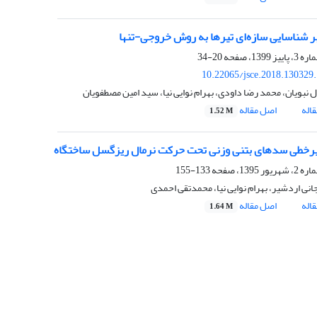
 بر شناسایی سازه‌ای تیرها به روش خروجی-تنها
20-34
10.22065/jsce.2018.130329
نبویان، محمد رضا داودی، بهرام نوایی نیا، سید امین مصطفویان
اله
اصل مقاله
1.52 M
یرخطی سدهای بتنی وزنی تحت حرکت نرمال ریزگسل ساختگاه
133-155
نی اردشیر، بهرام نوایی نیا، محمدتقی احمدی
اله
اصل مقاله
1.64 M