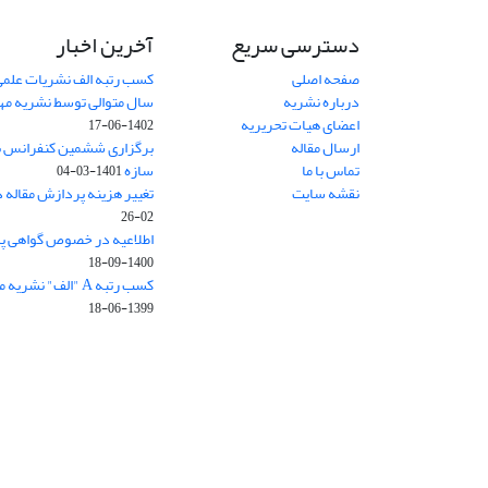
دسترسی سریع
آخرین اخبار
صفحه اصلی
کسب رتبه الف نشریات علمی
درباره نشریه
سال متوالی توسط نشریه م
اعضای هیات تحریریه
1402-06-17
ارسال مقاله
برگزاری ششمین کنفرانس بی
تماس با ما
سازه
1401-03-04
نقشه سایت
تغییر هزینه پردازش مقاله 
02-26
اطلاعیه در خصوص گواهی پ
1400-09-18
کسب رتبه A "الف" نشریه مهندسی سازه و ساخت
1399-06-18