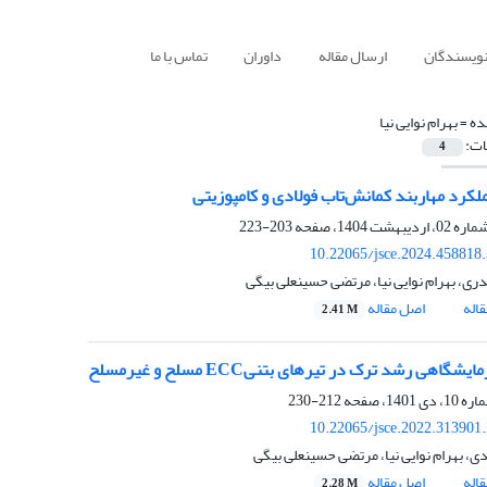
نویسندگان
ارسال مقاله
داوران
تماس با ما
ده =
بهرام نوایی نیا
ات:
4
لکرد مهاربند کمانش‌تاب فولادی و کامپوزیتی
203-223
10.22065/jsce.2024.458818
ی، بهرام نوایی نیا، مرتضی حسینعلی بیگی
اله
اصل مقاله
2.41 M
یشگاهی رشد ترک در تیرهای بتنیECC مسلح و غیرمسلح
212-230
10.22065/jsce.2022.313901
دی، بهرام نوایی نیا، مرتضی حسینعلی بیگی
اله
اصل مقاله
2.28 M