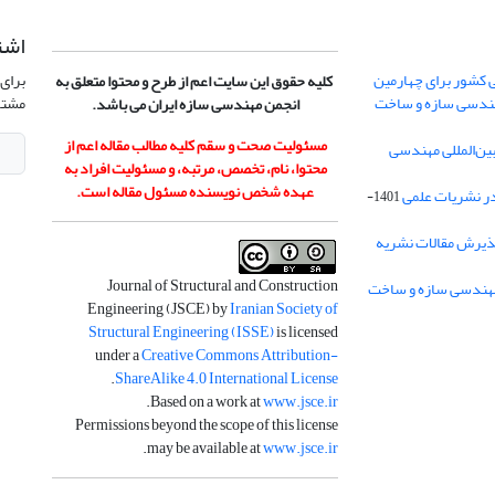
اشت
 کشور برای چهارمین
برای 
کلیه حقوق این سایت اعم از طرح و محتوا متعلق به
هندسی سازه و ساخت
مشتر
انجمن مهندسی سازه ایران می باشد.
مسئولیت صحت و سقم کلیه مطالب مقاله اعم از
ن‌المللی مهندسی
محتوا، نام، تخصص، مرتبه، و مسئولیت افراد به
عهده شخص نویسنده مسئول مقاله است.
در نشریات علمی
1401-
ذیرش مقالات نشریه
Journal of Structural and Construction
Engineering (JSCE) by
Iranian Society of
Structural Engineering (ISSE)
is licensed
under a
Creative Commons Attribution-
.
ShareAlike 4.0 International License
.
Based on a work at
www.jsce.ir
Permissions beyond the scope of this license
.
may be available at
www.jsce.ir