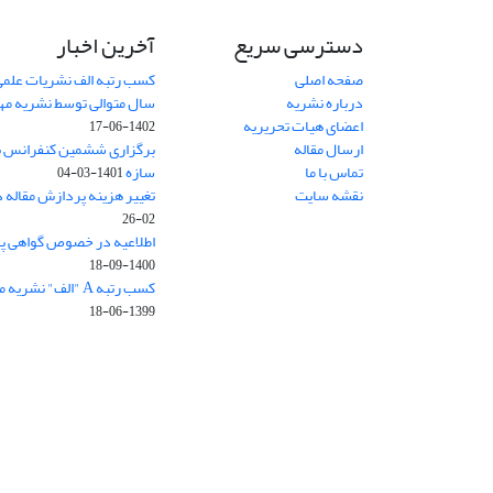
دسترسی سریع
آخرین اخبار
صفحه اصلی
کسب رتبه الف نشریات علمی
درباره نشریه
سال متوالی توسط نشریه م
اعضای هیات تحریریه
1402-06-17
ارسال مقاله
برگزاری ششمین کنفرانس بی
تماس با ما
سازه
1401-03-04
نقشه سایت
تغییر هزینه پردازش مقاله 
02-26
اطلاعیه در خصوص گواهی پ
1400-09-18
کسب رتبه A "الف" نشریه مهندسی سازه و ساخت
1399-06-18