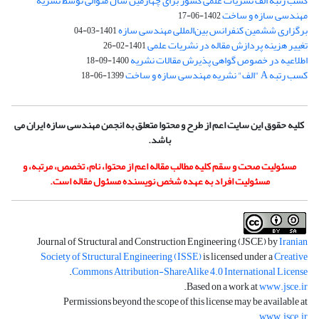
کسب رتبه الف نشریات علمی کشور برای چهارمین سال متوالی توسط نشریه
مهندسی سازه و ساخت
1402-06-17
برگزاری ششمین کنفرانس بین‌المللی مهندسی سازه
1401-03-04
تغییر هزینه پردازش مقاله در نشریات علمی
1401-02-26
اطلاعیه در خصوص گواهی پذیرش مقالات نشریه
1400-09-18
کسب رتبه A "الف" نشریه مهندسی سازه و ساخت
1399-06-18
کلیه حقوق این سایت اعم از طرح و محتوا متعلق به انجمن مهندسی سازه ایران می
باشد.
مسئولیت صحت و سقم کلیه مطالب مقاله اعم از محتوا، نام، تخصص، مرتبه، و
مسئولیت افراد به عهده شخص نویسنده مسئول مقاله است.
Journal of Structural and Construction Engineering (JSCE) by
Iranian
Society of Structural Engineering (ISSE)
is licensed under a
Creative
.
Commons Attribution-ShareAlike 4.0 International License
.
Based on a work at
www.jsce.ir
Permissions beyond the scope of this license may be available at
.
www.jsce.ir