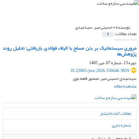
نویسنده =
حسینی مهر، سیدمهدی
تعداد مقالات:
1
مروری سیستماتیک بر بتن مسلح با الیاف فولادی بازیافتی: تحلیل روند
پژوهش‌ها
دوره 13، شماره 07، مهر 1405
10.22065/jsce.2026.556646.3859
سیدمهدی حسینی مهر، منصور قلعه نوی
مشاهده مقاله
مقالات آماده انتشار
شماره جاری
شماره‌های پیشین نشریه