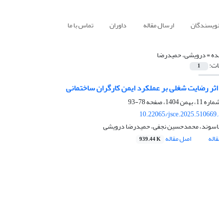
نویسندگان
ارسال مقاله
داوران
تماس با ما
ده =
درویشی، حمیدرضا
ات:
1
 اثر رضایت شغلی بر عملکرد ایمن کارگران ساختمانی
78-93
10.22065/jsce.2025.510669
یاسوند، محمدحسین نجفی، حمیدرضا درویشی
اله
اصل مقاله
939.44 K