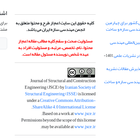
اشت
 کشور برای چهارمین
برای 
کلیه حقوق این سایت اعم از طرح و محتوا متعلق به
هندسی سازه و ساخت
مشتر
انجمن مهندسی سازه ایران می باشد.
مسئولیت صحت و سقم کلیه مطالب مقاله اعم از
ن‌المللی مهندسی
محتوا، نام، تخصص، مرتبه، و مسئولیت افراد به
عهده شخص نویسنده مسئول مقاله است.
در نشریات علمی
1401-
ذیرش مقالات نشریه
Journal of Structural and Construction
Engineering (JSCE) by
Iranian Society of
Structural Engineering (ISSE)
is licensed
under a
Creative Commons Attribution-
.
ShareAlike 4.0 International License
.
Based on a work at
www.jsce.ir
Permissions beyond the scope of this license
.
may be available at
www.jsce.ir