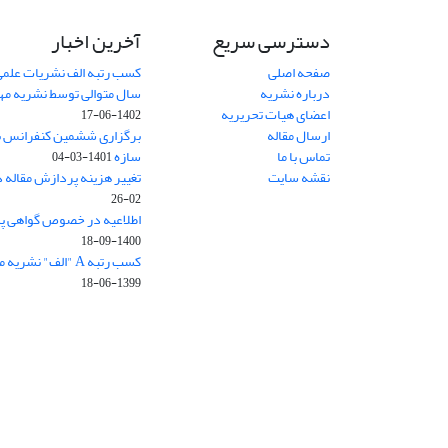
دسترسی سریع
آخرین اخبار
صفحه اصلی
کسب رتبه الف نشریات علمی
درباره نشریه
سال متوالی توسط نشریه م
اعضای هیات تحریریه
1402-06-17
ارسال مقاله
برگزاری ششمین کنفرانس بی
تماس با ما
سازه
1401-03-04
نقشه سایت
تغییر هزینه پردازش مقاله 
02-26
اطلاعیه در خصوص گواهی پ
1400-09-18
کسب رتبه A "الف" نشریه مهندسی سازه و ساخت
1399-06-18