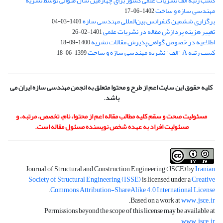
کسب رتبه الف نشریات علمی کشور برای چهارمین سال متوالی توسط نشریه
مهندسی سازه و ساخت
1402-06-17
برگزاری ششمین کنفرانس بین‌المللی مهندسی سازه
1401-03-04
تغییر هزینه پردازش مقاله در نشریات علمی
1401-02-26
اطلاعیه در خصوص گواهی پذیرش مقالات نشریه
1400-09-18
کسب رتبه A "الف" نشریه مهندسی سازه و ساخت
1399-06-18
کلیه حقوق این سایت اعم از طرح و محتوا متعلق به انجمن مهندسی سازه ایران می
باشد.
مسئولیت صحت و سقم کلیه مطالب مقاله اعم از محتوا، نام، تخصص، مرتبه، و
مسئولیت افراد به عهده شخص نویسنده مسئول مقاله است.
Journal of Structural and Construction Engineering (JSCE) by
Iranian
Society of Structural Engineering (ISSE)
is licensed under a
Creative
.
Commons Attribution-ShareAlike 4.0 International License
.
Based on a work at
www.jsce.ir
Permissions beyond the scope of this license may be available at
.
www.jsce.ir