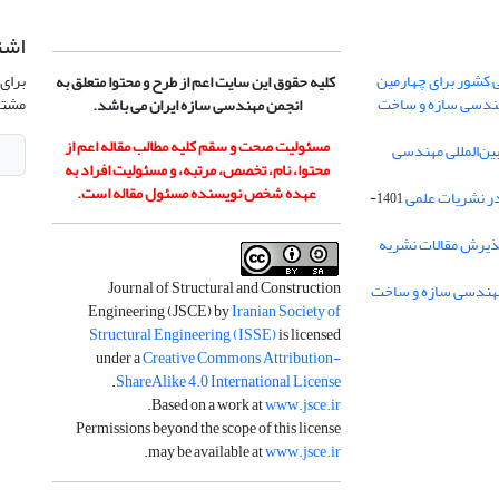
اشت
 کشور برای چهارمین
برای 
کلیه حقوق این سایت اعم از طرح و محتوا متعلق به
هندسی سازه و ساخت
مشتر
انجمن مهندسی سازه ایران می باشد.
مسئولیت صحت و سقم کلیه مطالب مقاله اعم از
ن‌المللی مهندسی
محتوا، نام، تخصص، مرتبه، و مسئولیت افراد به
عهده شخص نویسنده مسئول مقاله است.
در نشریات علمی
1401-
ذیرش مقالات نشریه
Journal of Structural and Construction
Engineering (JSCE) by
Iranian Society of
Structural Engineering (ISSE)
is licensed
under a
Creative Commons Attribution-
.
ShareAlike 4.0 International License
.
Based on a work at
www.jsce.ir
Permissions beyond the scope of this license
.
may be available at
www.jsce.ir