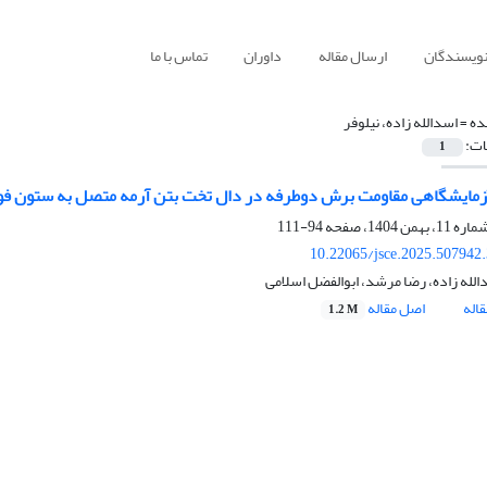
نویسندگان
ارسال مقاله
داوران
تماس با ما
ده =
اسدالله زاده، نیلوفر
ات:
1
مایشگاهی مقاومت برش دوطرفه در دال تخت بتن آرمه متصل به ستون فو
94-111
10.22065/jsce.2025.507942
الله زاده، رضا مرشد، ابوالفضل اسلامی
اله
اصل مقاله
1.2 M