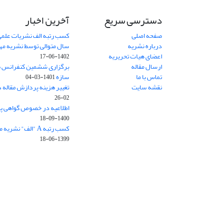
دسترسی سریع
آخرین اخبار
صفحه اصلی
کسب رتبه الف نشریات علمی
درباره نشریه
سال متوالی توسط نشریه م
اعضای هیات تحریریه
1402-06-17
ارسال مقاله
برگزاری ششمین کنفرانس بی
تماس با ما
سازه
1401-03-04
نقشه سایت
تغییر هزینه پردازش مقاله 
02-26
اطلاعیه در خصوص گواهی پ
1400-09-18
کسب رتبه A "الف" نشریه مهندسی سازه و ساخت
1399-06-18