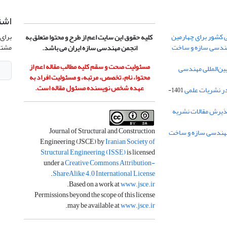
اشت
 کشور برای چهارمین
برای 
کلیه حقوق این سایت اعم از طرح و محتوا متعلق به
هندسی سازه و ساخت
مشتر
انجمن مهندسی سازه ایران می باشد.
مسئولیت صحت و سقم کلیه مطالب مقاله اعم از
ن‌المللی مهندسی
محتوا، نام، تخصص، مرتبه، و مسئولیت افراد به
عهده شخص نویسنده مسئول مقاله است.
در نشریات علمی
1401-
ذیرش مقالات نشریه
Journal of Structural and Construction
Engineering (JSCE) by
Iranian Society of
Structural Engineering (ISSE)
is licensed
under a
Creative Commons Attribution-
.
ShareAlike 4.0 International License
.
Based on a work at
www.jsce.ir
Permissions beyond the scope of this license
.
may be available at
www.jsce.ir