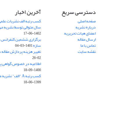
دسترسی سریع
آخرین اخبار
صفحه اصلی
کسب رتبه الف نشریات علمی
درباره نشریه
سال متوالی توسط نشریه م
اعضای هیات تحریریه
1402-06-17
ارسال مقاله
برگزاری ششمین کنفرانس بی
تماس با ما
سازه
1401-03-04
نقشه سایت
تغییر هزینه پردازش مقاله 
02-26
اطلاعیه در خصوص گواهی پ
1400-09-18
کسب رتبه A "الف" نشریه مهندسی سازه و ساخت
1399-06-18