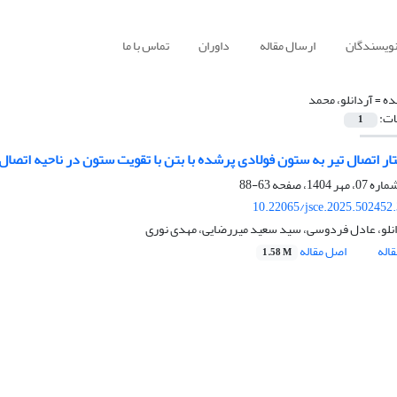
نویسندگان
ارسال مقاله
داوران
تماس با ما
ده =
آردانلو، محمد
ات:
1
تار اتصال تیر به ستون فولادی پرشده با بتن با تقویت ستون در ناحیه اتصال
63-88
10.22065/jsce.2025.502452
نلو، عادل فردوسی، سید سعید میررضایی، مهدی نوری
اله
اصل مقاله
1.58 M