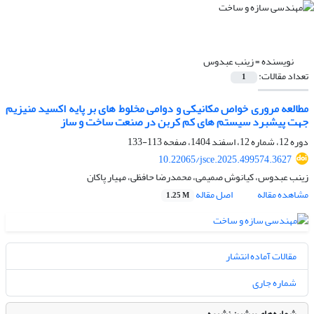
نویسنده =
زینب عبدوس
تعداد مقالات:
1
مطالعه مروری خواص مکانیکی و دوامی مخلوط های بر پایه اکسید منیزیم
جهت پیشبرد سیستم های کم کربن در صنعت ساخت و ساز
دوره 12، شماره 12، اسفند 1404، صفحه
113-133
10.22065/jsce.2025.499574.3627
زینب عبدوس، کیانوش صمیمی، محمدرضا حافظی، مهیار پاکان
مشاهده مقاله
اصل مقاله
1.25 M
مقالات آماده انتشار
شماره جاری
شماره‌های پیشین نشریه