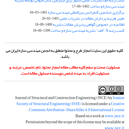
کسب رتبه الف نشریات علمی کشور برای چهارمین سال متوالی توسط نشریه
مهندسی سازه و ساخت
1402-06-17
برگزاری ششمین کنفرانس بین‌المللی مهندسی سازه
1401-03-04
تغییر هزینه پردازش مقاله در نشریات علمی
1401-02-26
اطلاعیه در خصوص گواهی پذیرش مقالات نشریه
1400-09-18
کسب رتبه A "الف" نشریه مهندسی سازه و ساخت
1399-06-18
کلیه حقوق این سایت اعم از طرح و محتوا متعلق به انجمن مهندسی سازه ایران می
باشد.
مسئولیت صحت و سقم کلیه مطالب مقاله اعم از محتوا، نام، تخصص، مرتبه، و
مسئولیت افراد به عهده شخص نویسنده مسئول مقاله است.
Journal of Structural and Construction Engineering (JSCE) by
Iranian
Society of Structural Engineering (ISSE)
is licensed under a
Creative
.
Commons Attribution-ShareAlike 4.0 International License
.
Based on a work at
www.jsce.ir
Permissions beyond the scope of this license may be available at
.
www.jsce.ir