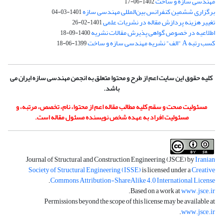
مهندسی سازه و ساخت
1402-06-17
برگزاری ششمین کنفرانس بین‌المللی مهندسی سازه
1401-03-04
تغییر هزینه پردازش مقاله در نشریات علمی
1401-02-26
اطلاعیه در خصوص گواهی پذیرش مقالات نشریه
1400-09-18
کسب رتبه A "الف" نشریه مهندسی سازه و ساخت
1399-06-18
کلیه حقوق این سایت اعم از طرح و محتوا متعلق به انجمن مهندسی سازه ایران می
باشد.
مسئولیت صحت و سقم کلیه مطالب مقاله اعم از محتوا، نام، تخصص، مرتبه، و
مسئولیت افراد به عهده شخص نویسنده مسئول مقاله است.
Journal of Structural and Construction Engineering (JSCE) by
Iranian
Society of Structural Engineering (ISSE)
is licensed under a
Creative
.
Commons Attribution-ShareAlike 4.0 International License
.
Based on a work at
www.jsce.ir
Permissions beyond the scope of this license may be available at
.
www.jsce.ir