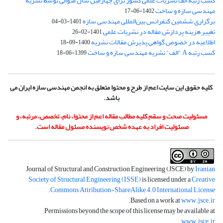
کسب رتبه الف نشریات علمی کشور برای چهارمین سال متوالی توسط نشریه
مهندسی سازه و ساخت
1402-06-17
برگزاری ششمین کنفرانس بین‌المللی مهندسی سازه
1401-03-04
تغییر هزینه پردازش مقاله در نشریات علمی
1401-02-26
اطلاعیه در خصوص گواهی پذیرش مقالات نشریه
1400-09-18
کسب رتبه A "الف" نشریه مهندسی سازه و ساخت
1399-06-18
کلیه حقوق این سایت اعم از طرح و محتوا متعلق به انجمن مهندسی سازه ایران می
باشد.
مسئولیت صحت و سقم کلیه مطالب مقاله اعم از محتوا، نام، تخصص، مرتبه، و
مسئولیت افراد به عهده شخص نویسنده مسئول مقاله است.
Journal of Structural and Construction Engineering (JSCE) by
Iranian
Society of Structural Engineering (ISSE)
is licensed under a
Creative
.
Commons Attribution-ShareAlike 4.0 International License
.
Based on a work at
www.jsce.ir
Permissions beyond the scope of this license may be available at
.
www.jsce.ir