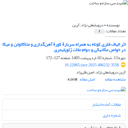
نویسنده =
درویشعلی نژاد، آرین
تعداد مقالات:
1
اثر الیاف فلزی کوتاه به همراه سربارۀ کورۀ آهن‌گدازی و متاکائولن و میکا
در خواص مکانیکی و دوام ملات ژئوپلیمری
دوره 13، شماره 02، اردیبهشت 1405، صفحه
127-172
10.22065/jsce.2025.486232.3558
آرین درویشعلی نژاد، امین قلی‌زاد
مشاهده مقاله
اصل مقاله
4.14 M
مقالات آماده انتشار
شماره جاری
شماره‌های پیشین نشریه