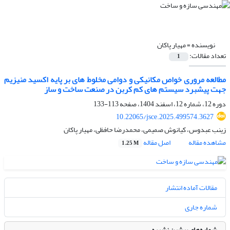
نویسنده =
مهیار پاکان
تعداد مقالات:
1
مطالعه مروری خواص مکانیکی و دوامی مخلوط های بر پایه اکسید منیزیم
جهت پیشبرد سیستم های کم کربن در صنعت ساخت و ساز
دوره 12، شماره 12، اسفند 1404، صفحه
113-133
10.22065/jsce.2025.499574.3627
زینب عبدوس، کیانوش صمیمی، محمدرضا حافظی، مهیار پاکان
مشاهده مقاله
اصل مقاله
1.25 M
مقالات آماده انتشار
شماره جاری
شماره‌های پیشین نشریه