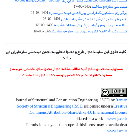
کسب رتبه الف نشریات علمی کشور برای چهارمین سال متوالی توسط نشریه
مهندسی سازه و ساخت
1402-06-17
برگزاری ششمین کنفرانس بین‌المللی مهندسی سازه
1401-03-04
تغییر هزینه پردازش مقاله در نشریات علمی
1401-02-26
اطلاعیه در خصوص گواهی پذیرش مقالات نشریه
1400-09-18
کسب رتبه A "الف" نشریه مهندسی سازه و ساخت
1399-06-18
کلیه حقوق این سایت اعم از طرح و محتوا متعلق به انجمن مهندسی سازه ایران می
باشد.
مسئولیت صحت و سقم کلیه مطالب مقاله اعم از محتوا، نام، تخصص، مرتبه، و
مسئولیت افراد به عهده شخص نویسنده مسئول مقاله است.
Journal of Structural and Construction Engineering (JSCE) by
Iranian
Society of Structural Engineering (ISSE)
is licensed under a
Creative
.
Commons Attribution-ShareAlike 4.0 International License
.
Based on a work at
www.jsce.ir
Permissions beyond the scope of this license may be available at
.
www.jsce.ir