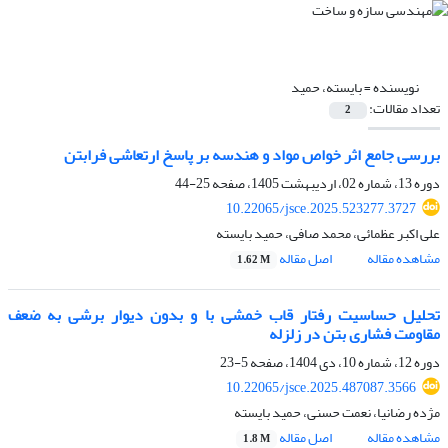
نویسنده =
بایسته، حمید
تعداد مقالات:
2
بررسی جامع اثر خواص مواد و هندسه بر پاسخ ارتعاشی فرابتن
دوره 13، شماره 02، اردیبهشت 1405، صفحه
25-44
10.22065/jsce.2025.523277.3727
علی اکبر عظمائی، محمد صافی، حمید بایسته
مشاهده مقاله
اصل مقاله
1.62 M
تحلیل حساسیت رفتار قاب خمشی با و بدون دیوار برشی به ضعف
مقاومت فشاری بتن در زلزله
دوره 12، شماره 10، دی 1404، صفحه
5-23
10.22065/jsce.2025.487087.3566
مژده رضانیا، نعمت حسنی، حمید بایسته
مشاهده مقاله
اصل مقاله
1.8 M