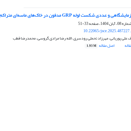
و عددی شکست لوله GRP مدفون در خاک‌‌های ماسه‌ای متراکم و غیر متراکم
33-51
10.22065/jsce.2025.487227
 علی پوریانی، مهرزاد تحملی رودسری، الله رضا مرادی گروسی، محمدرضا قطب
اله
اصل مقاله
1.93 M