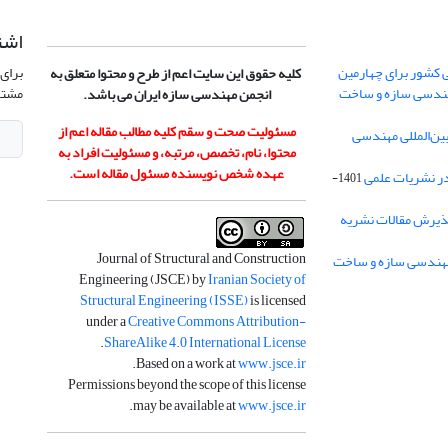
اشت
 کشور برای چهارمین
برای 
کلیه حقوق این سایت اعم از طرح و محتوا متعلق به
هندسی سازه و ساخت
مشتر
انجمن مهندسی سازه ایران می باشد.
مسئولیت صحت و سقم کلیه مطالب مقاله اعم از
ن‌المللی مهندسی
محتوا، نام، تخصص، مرتبه، و مسئولیت افراد به
عهده شخص نویسنده مسئول مقاله است.
در نشریات علمی
1401-
ذیرش مقالات نشریه
Journal of Structural and Construction
Engineering (JSCE) by
Iranian Society of
Structural Engineering (ISSE)
is licensed
under a
Creative Commons Attribution-
.
ShareAlike 4.0 International License
.
Based on a work at
www.jsce.ir
Permissions beyond the scope of this license
.
may be available at
www.jsce.ir