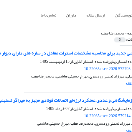
نویسندگان
ارسال مقاله
داوران
تماس با ما
ده =
محمدرضا قطب
ات:
3
شی جدید برای محاسبه مشخصات استرات معادل در سازه های دارای دیوار م
ده انتشار، پذیرفته شده، انتشار آنلاین از
15 اردیبهشت 1405
10.22065/jsce.2026.572793
عیلی، مهرزاد تحملی رودسری، بهرخ حسینی هاشمی، محمدرضا قطب
اله
مایشگاهی و عددی عملکرد لرزه‌ای اتصالات فولادی مجهز به میراگر تسلیم
ده انتشار، پذیرفته شده، انتشار آنلاین از
07 خرداد 1405
10.22065/jsce.2026.579214
 مهرزاد تحملی رودسری، محمدرضا قطب، بهرخ حسینی هاشمی
اله