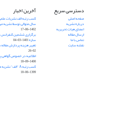
دسترسی سریع
آخرین اخبار
صفحه اصلی
کسب رتبه الف نشریات علمی
درباره نشریه
سال متوالی توسط نشریه م
اعضای هیات تحریریه
1402-06-17
ارسال مقاله
برگزاری ششمین کنفرانس بی
تماس با ما
سازه
1401-03-04
نقشه سایت
تغییر هزینه پردازش مقاله 
02-26
اطلاعیه در خصوص گواهی پ
1400-09-18
کسب رتبه A "الف" نشریه مهندسی سازه و ساخت
1399-06-18