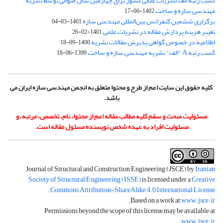
کسب رتبه الف نشریات علمی کشور برای چهارمین سال متوالی توسط نشریه
مهندسی سازه و ساخت
1402-06-17
برگزاری ششمین کنفرانس بین‌المللی مهندسی سازه
1401-03-04
تغییر هزینه پردازش مقاله در نشریات علمی
1401-02-26
اطلاعیه در خصوص گواهی پذیرش مقالات نشریه
1400-09-18
کسب رتبه A "الف" نشریه مهندسی سازه و ساخت
1399-06-18
کلیه حقوق این سایت اعم از طرح و محتوا متعلق به انجمن مهندسی سازه ایران می
باشد.
مسئولیت صحت و سقم کلیه مطالب مقاله اعم از محتوا، نام، تخصص، مرتبه، و
مسئولیت افراد به عهده شخص نویسنده مسئول مقاله است.
Journal of Structural and Construction Engineering (JSCE) by
Iranian
Society of Structural Engineering (ISSE)
is licensed under a
Creative
.
Commons Attribution-ShareAlike 4.0 International License
.
Based on a work at
www.jsce.ir
Permissions beyond the scope of this license may be available at
.
www.jsce.ir