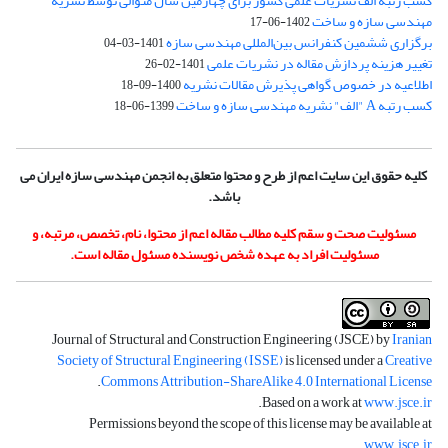
کسب رتبه الف نشریات علمی کشور برای چهارمین سال متوالی توسط نشریه
مهندسی سازه و ساخت
1402-06-17
برگزاری ششمین کنفرانس بین‌المللی مهندسی سازه
1401-03-04
تغییر هزینه پردازش مقاله در نشریات علمی
1401-02-26
اطلاعیه در خصوص گواهی پذیرش مقالات نشریه
1400-09-18
کسب رتبه A "الف" نشریه مهندسی سازه و ساخت
1399-06-18
کلیه حقوق این سایت اعم از طرح و محتوا متعلق به انجمن مهندسی سازه ایران می
باشد.
مسئولیت صحت و سقم کلیه مطالب مقاله اعم از محتوا، نام، تخصص، مرتبه، و
مسئولیت افراد به عهده شخص نویسنده مسئول مقاله است.
Journal of Structural and Construction Engineering (JSCE) by
Iranian
Society of Structural Engineering (ISSE)
is licensed under a
Creative
.
Commons Attribution-ShareAlike 4.0 International License
.
Based on a work at
www.jsce.ir
Permissions beyond the scope of this license may be available at
.
www.jsce.ir