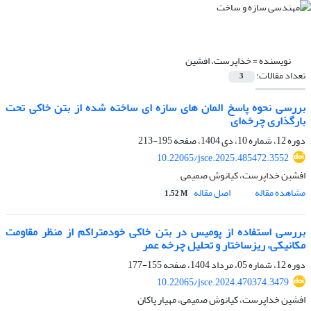
نویسنده =
خداپرست، افشین
تعداد مقالات:
3
بررسی نحوه پاسخ المان های سازه ای ساخته شده از بتن خاکی تحت
بارگذاری چرخه‌ای
دوره 12، شماره 10، دی 1404، صفحه
195-213
10.22065/jsce.2025.485472.3552
افشین خداپرست، کیانوش صمیمی
مشاهده مقاله
اصل مقاله
1.52 M
بررسی استفاده از پومیس در بتن خاکی خود‌متراکم از منظر مقاومت
مکانیکی، ریزساختار و تحلیل چرخه عمر
دوره 12، شماره 05، مرداد 1404، صفحه
155-177
10.22065/jsce.2024.470374.3479
افشین خداپرست، کیانوش صمیمی، مهیار پاکان