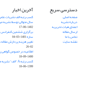
دسترسی سریع
آخرین اخبار
صفحه اصلی
کسب رتبه الف نشریات علمی
درباره نشریه
سال متوالی توسط نشریه م
اعضای هیات تحریریه
1402-06-17
ارسال مقاله
برگزاری ششمین کنفرانس بی
تماس با ما
سازه
1401-03-04
نقشه سایت
تغییر هزینه پردازش مقاله 
02-26
اطلاعیه در خصوص گواهی پ
1400-09-18
کسب رتبه A "الف" نشریه مهندسی سازه و ساخت
1399-06-18