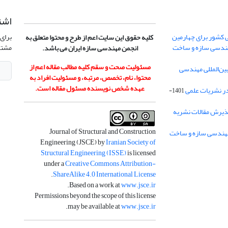
اشت
 کشور برای چهارمین
برای 
کلیه حقوق این سایت اعم از طرح و محتوا متعلق به
هندسی سازه و ساخت
مشتر
انجمن مهندسی سازه ایران می باشد.
مسئولیت صحت و سقم کلیه مطالب مقاله اعم از
ن‌المللی مهندسی
محتوا، نام، تخصص، مرتبه، و مسئولیت افراد به
عهده شخص نویسنده مسئول مقاله است.
در نشریات علمی
1401-
ذیرش مقالات نشریه
Journal of Structural and Construction
Engineering (JSCE) by
Iranian Society of
Structural Engineering (ISSE)
is licensed
under a
Creative Commons Attribution-
.
ShareAlike 4.0 International License
.
Based on a work at
www.jsce.ir
Permissions beyond the scope of this license
.
may be available at
www.jsce.ir