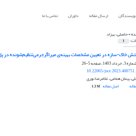
نویسندگان
ارسال مقاله
داوران
تماس با ما
ده =
حاصلی، بهزاد
ات:
1
کنش خاک-سازه در تعیین‌ مشخصات ‌بهینه‌ی‌ میراگر‌جرمی‌تنظیم‌شونده در پل
5-26
10.22065/jsce.2023.400751
ی، پیمان همامی، غلامرضا نوری
اله
اصل مقاله
1.3 M