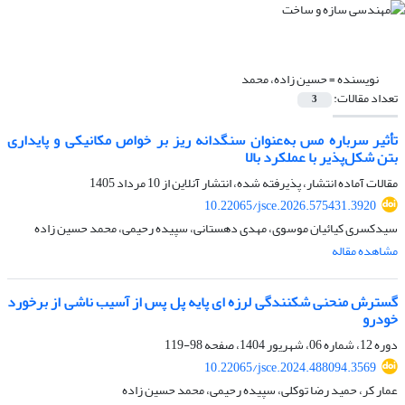
نویسنده =
حسین زاده، محمد
تعداد مقالات:
3
تأثیر سرباره مس به‌عنوان سنگدانه ریز بر خواص مکانیکی و پایداری
بتن شکل‌پذیر با ‏عملکرد بالا
مقالات آماده انتشار، پذیرفته شده، انتشار آنلاین از
10 مرداد 1405
10.22065/jsce.2026.575431.3920
سیدکسری کیائیان موسوی، مهدی دهستانی، سپیده رحیمی، محمد حسین زاده
مشاهده مقاله
گسترش منحنی شکنندگی لرزه ای پایه‌ پل پس از آسیب ناشی از برخورد
خودرو
دوره 12، شماره 06، شهریور 1404، صفحه
98-119
10.22065/jsce.2024.488094.3569
عمار کر، حمید رضا توکلی، سپیده رحیمی، محمد حسین زاده