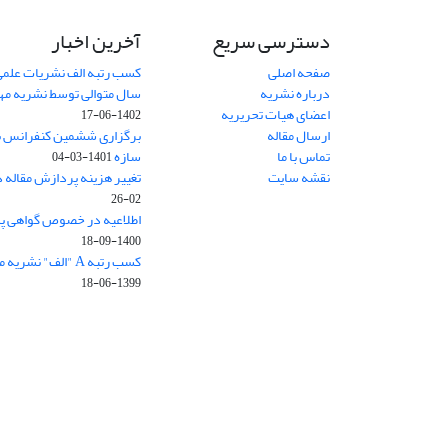
دسترسی سریع
آخرین اخبار
صفحه اصلی
کسب رتبه الف نشریات علمی
درباره نشریه
سال متوالی توسط نشریه م
اعضای هیات تحریریه
1402-06-17
ارسال مقاله
برگزاری ششمین کنفرانس بی
تماس با ما
سازه
1401-03-04
نقشه سایت
تغییر هزینه پردازش مقاله 
02-26
اطلاعیه در خصوص گواهی پ
1400-09-18
کسب رتبه A "الف" نشریه مهندسی سازه و ساخت
1399-06-18