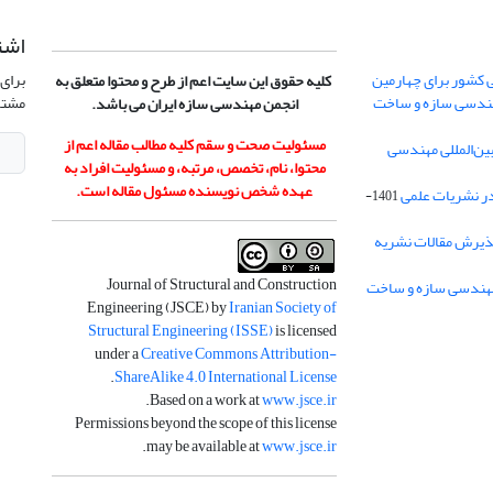
اشت
 کشور برای چهارمین
برای 
کلیه حقوق این سایت اعم از طرح و محتوا متعلق به
هندسی سازه و ساخت
مشتر
انجمن مهندسی سازه ایران می باشد.
مسئولیت صحت و سقم کلیه مطالب مقاله اعم از
ن‌المللی مهندسی
محتوا، نام، تخصص، مرتبه، و مسئولیت افراد به
عهده شخص نویسنده مسئول مقاله است.
در نشریات علمی
1401-
ذیرش مقالات نشریه
Journal of Structural and Construction
Engineering (JSCE) by
Iranian Society of
Structural Engineering (ISSE)
is licensed
under a
Creative Commons Attribution-
.
ShareAlike 4.0 International License
.
Based on a work at
www.jsce.ir
Permissions beyond the scope of this license
.
may be available at
www.jsce.ir