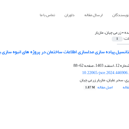
نویسندگان
ارسال مقاله
داوران
تماس با ما
ده =
زرعی چیان، مازیار
ات:
1
انسیل پیاده سازی مدلسازی اطلاعات ساختمان در پروژه های انبوه سازی ب
62-88
10.22065/jsce.2024.446906
، سحر علیان، مازیار زرعی چیان
اله
اصل مقاله
1.87 M