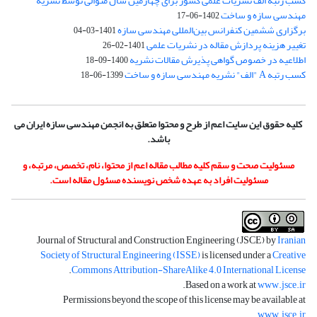
کسب رتبه الف نشریات علمی کشور برای چهارمین سال متوالی توسط نشریه
مهندسی سازه و ساخت
1402-06-17
برگزاری ششمین کنفرانس بین‌المللی مهندسی سازه
1401-03-04
تغییر هزینه پردازش مقاله در نشریات علمی
1401-02-26
اطلاعیه در خصوص گواهی پذیرش مقالات نشریه
1400-09-18
کسب رتبه A "الف" نشریه مهندسی سازه و ساخت
1399-06-18
کلیه حقوق این سایت اعم از طرح و محتوا متعلق به انجمن مهندسی سازه ایران می
باشد.
مسئولیت صحت و سقم کلیه مطالب مقاله اعم از محتوا، نام، تخصص، مرتبه، و
مسئولیت افراد به عهده شخص نویسنده مسئول مقاله است.
Journal of Structural and Construction Engineering (JSCE) by
Iranian
Society of Structural Engineering (ISSE)
is licensed under a
Creative
.
Commons Attribution-ShareAlike 4.0 International License
.
Based on a work at
www.jsce.ir
Permissions beyond the scope of this license may be available at
.
www.jsce.ir