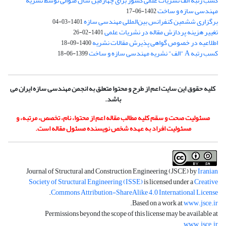
کسب رتبه الف نشریات علمی کشور برای چهارمین سال متوالی توسط نشریه
مهندسی سازه و ساخت
1402-06-17
برگزاری ششمین کنفرانس بین‌المللی مهندسی سازه
1401-03-04
تغییر هزینه پردازش مقاله در نشریات علمی
1401-02-26
اطلاعیه در خصوص گواهی پذیرش مقالات نشریه
1400-09-18
کسب رتبه A "الف" نشریه مهندسی سازه و ساخت
1399-06-18
کلیه حقوق این سایت اعم از طرح و محتوا متعلق به انجمن مهندسی سازه ایران می
باشد.
مسئولیت صحت و سقم کلیه مطالب مقاله اعم از محتوا، نام، تخصص، مرتبه، و
مسئولیت افراد به عهده شخص نویسنده مسئول مقاله است.
Journal of Structural and Construction Engineering (JSCE) by
Iranian
Society of Structural Engineering (ISSE)
is licensed under a
Creative
.
Commons Attribution-ShareAlike 4.0 International License
.
Based on a work at
www.jsce.ir
Permissions beyond the scope of this license may be available at
.
www.jsce.ir